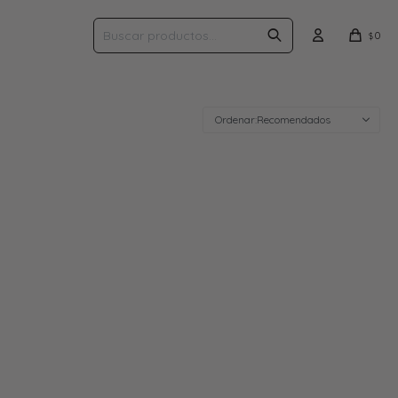
0
$
Recomendados