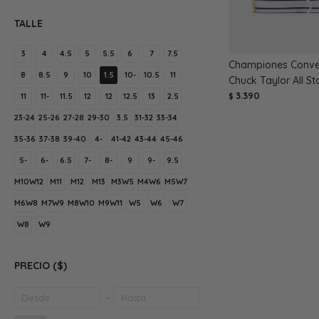
TALLE
3
4
4.5
5
5.5
6
7
7.5
Championes Conver
8
8.5
9
10
1.5
10-
10.5
11
Chuck Taylor All St
3.390
11
11-
11.5
12
12
12.5
13
2.5
$
23-24
25-26
27-28
29-30
3.5
31-32
33-34
35-36
37-38
39-40
4-
41-42
43-44
45-46
5-
6-
6.5
7-
8-
9
9-
9.5
M10W12
M11
M12
M13
M3W5
M4W6
M5W7
M6W8
M7W9
M8W10
M9W11
W5
W6
W7
W8
W9
PRECIO
($)