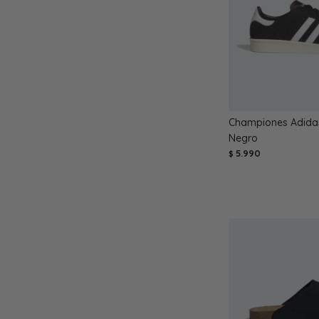
Championes Adidas
Negro
5.990
$