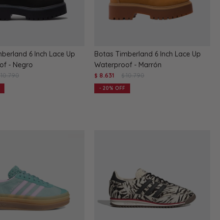
berland 6 Inch Lace Up
Botas Timberland 6 Inch Lace Up
of - Negro
Waterproof - Marrón
10.790
8.631
10.790
$
$
20