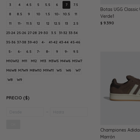
3
4
4.5
5
5.5
6
7
7.5
Botas UGG Classic U
8
8.5
9
10
1.5
10-
10.5
11
Verde1
9.390
$
11
11-
11.5
12
12
12.5
13
2.5
23-24
25-26
27-28
29-30
3.5
31-32
33-34
35-36
37-38
39-40
4-
41-42
43-44
45-46
5-
6-
6.5
7-
8-
9
9-
9.5
M10W12
M11
M12
M13
M3W5
M4W6
M5W7
M6W8
M7W9
M8W10
M9W11
W5
W6
W7
W8
W9
PRECIO
($)
OK
Championes Adida
Marrón