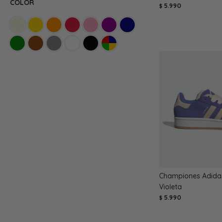
COLOR
5.990
$
Championes Adida
Violeta
5.990
$