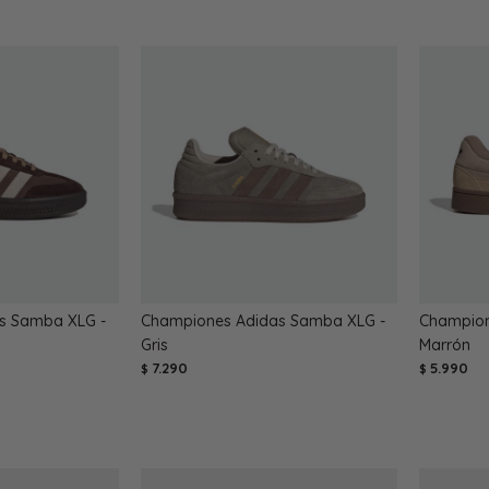
s Samba XLG -
Championes Adidas Samba XLG -
Champion
Gris
Marrón
7.290
5.990
$
$