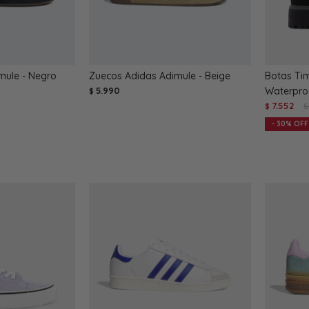
mule - Negro
Zuecos Adidas Adimule - Beige
Botas Tim
5.990
Waterpro
$
7.552
$
$
30