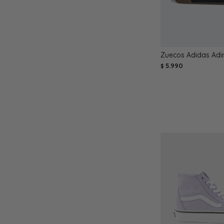
Zuecos Adidas Adi
5.990
$