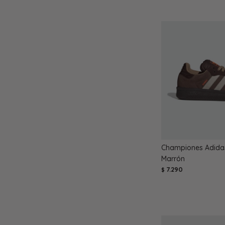
Championes Adida
Marrón
7.290
$