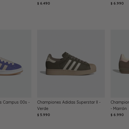
6.490
6.990
$
$
s Campus 00s -
Championes Adidas Superstar II -
Champion
Verde
- Marrón
5.990
6.990
$
$