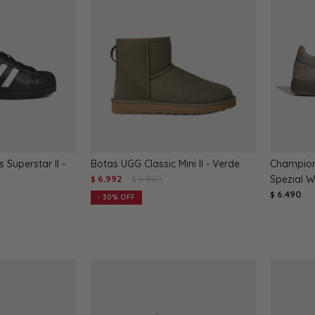
Superstar II -
Botas UGG Classic Mini II - Verde
Champion
6.992
9.990
Spezial W
$
$
6.490
$
30