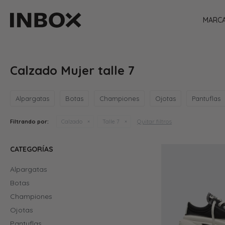
MARC
Calzado Mujer talle 7
Alpargatas
Botas
Championes
Ojotas
Pantuflas
Quitar filtros
Filtrando por:
Calzado
Talle 7
CATEGORÍAS
Alpargatas
Botas
Championes
Ojotas
Pantuflas