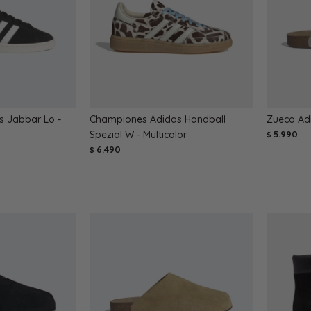
 Jabbar Lo -
Championes Adidas Handball
Zueco Adi
Spezial W - Multicolor
5.990
$
6.490
$