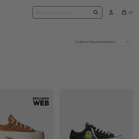
0
$
Recomendados