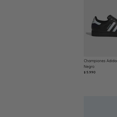
Championes Adidas 
Negro
5.990
$