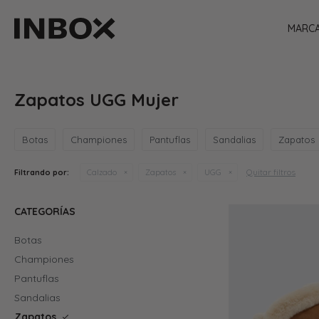
MARC
Zapatos UGG Mujer
Botas
Championes
Pantuflas
Sandalias
Zapatos
Quitar filtros
Filtrando por:
Calzado
Zapatos
UGG
CATEGORÍAS
Botas
Championes
Pantuflas
Sandalias
Zapatos