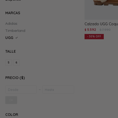
MARCAS
Adidas
Calzado UGG Coque
5.592
7.990
$
$
Timberland
30
UGG
TALLE
5
6
PRECIO
($)
OK
COLOR