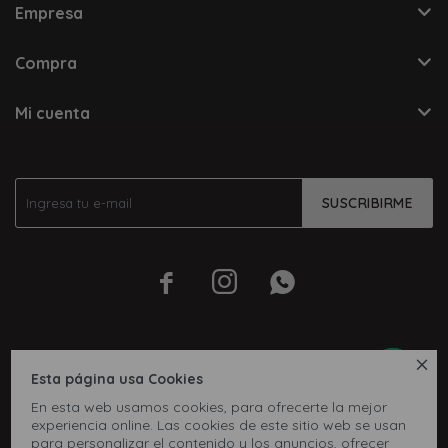
Empresa
Compra
Mi cuenta
SUSCRIBIRME




Esta página usa Cookies
En esta web usamos cookies, para ofrecerte la mejor
experiencia online. Las cookies de este sitio web se usan
para personalizar el contenido y los anuncios, ofrecer