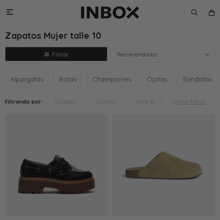

Zapatos Mujer talle 10
Recomendados
Alpargatas
Botas
Championes
Ojotas
Sandalias
Quitar filtros
Filtrando por:
Calzado
Zapatos
Talle 10