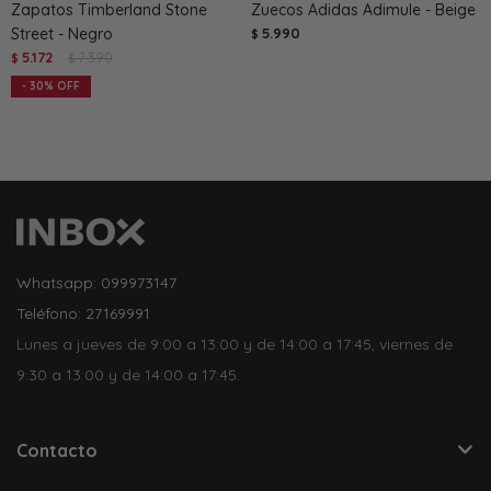
Zapatos Timberland Stone
Zuecos Adidas Adimule - Beige
Street - Negro
5.990
$
5.172
7.390
$
$
30
Whatsapp: 099973147
Teléfono: 27169991
Lunes a jueves de 9:00 a 13:00 y de 14:00 a 17:45, viernes de
9:30 a 13:00 y de 14:00 a 17:45.
Contacto