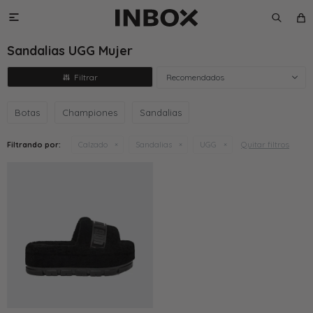

Sandalias UGG Mujer
Recomendados
Botas
Championes
Sandalias
Quitar filtros
Filtrando por:
Calzado
Sandalias
UGG