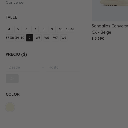
Converse
TALLE
Sandalias Converse
4
5
6
7
8
9
10
35-36
CX - Beige
37-38
39-40
9
W5
W6
W7
W9
5.690
$
PRECIO
($)
OK
COLOR