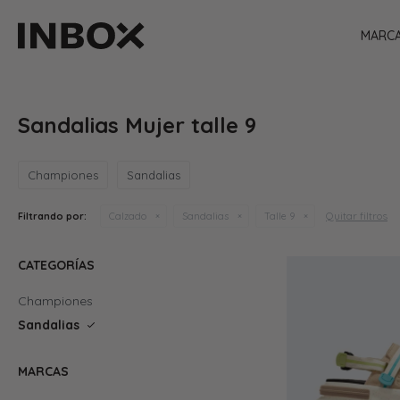
MARC
Sandalias Mujer talle 9
Championes
Sandalias
Quitar filtros
Filtrando por:
Calzado
Sandalias
Talle 9
CATEGORÍAS
Championes
Sandalias
MARCAS