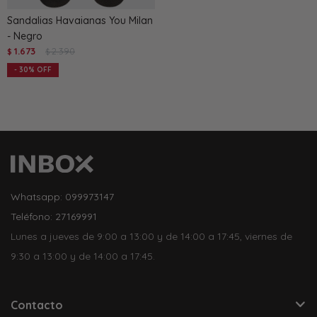
Sandalias Havaianas You Milan
- Negro
1.673
2.390
$
$
30
Whatsapp: 099973147
Teléfono: 27169991
Lunes a jueves de 9:00 a 13:00 y de 14:00 a 17:45, viernes de
9:30 a 13:00 y de 14:00 a 17:45.
Contacto