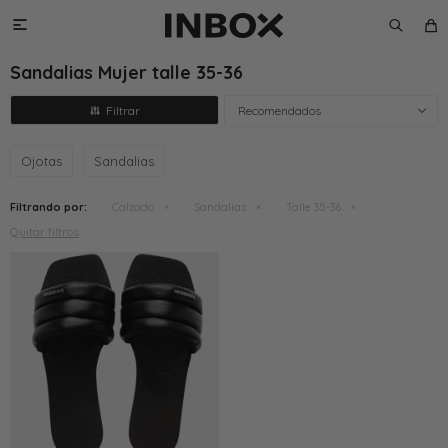

Sandalias Mujer talle 35-36
Recomendados
Ojotas
Sandalias
Filtrando por:
Calzado
Sandalias
Talle 35-36
Quitar filtros