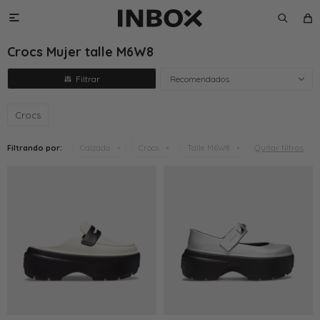

Crocs Mujer talle M6W8
Recomendados
Crocs
Quitar filtros
Filtrando por:
Calzado
Crocs
Talle M6W8