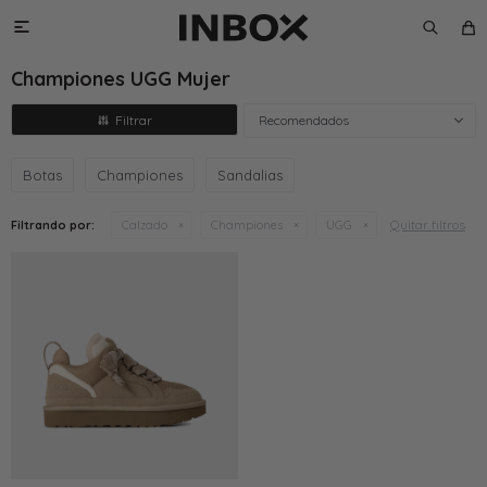

Championes UGG Mujer
Recomendados
Botas
Championes
Sandalias
Quitar filtros
Filtrando por:
Calzado
Championes
UGG