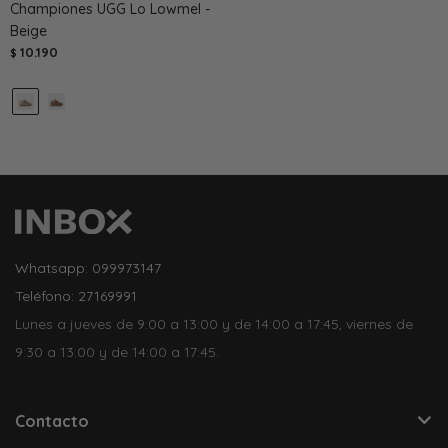
Championes UGG Lo Lowmel -
Beige
10.190
$
Whatsapp: 099973147
Teléfono: 27169991
Lunes a jueves de 9:00 a 13:00 y de 14:00 a 17:45, viernes de
9:30 a 13:00 y de 14:00 a 17:45.
Contacto