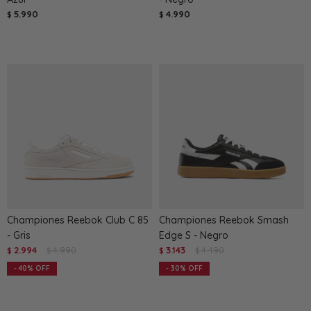
5.990
4.990
$
$
Championes Reebok Club C 85
Championes Reebok Smash
- Gris
Edge S - Negro
2.994
4.990
3.143
4.490
$
$
$
$
40
30