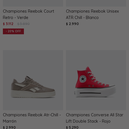
Championes Reebok Court
Championes Reebok Unisex
Retro - Verde
ATR Chill - Blanco
3.112
3.890
2.990
$
$
$
20
Championes Reebok Atr-Chill -
Championes Converse All Star
Marrón
Lift Double Stack - Rojo
2.990
5.290
$
$