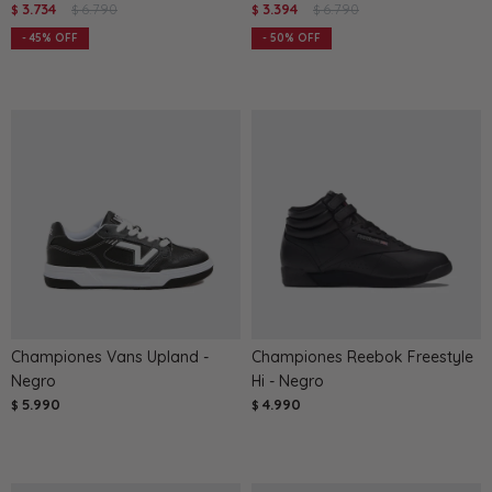
3.734
6.790
3.394
6.790
$
$
$
$
45
50
Championes Vans Upland -
Championes Reebok Freestyle
Negro
Hi - Negro
5.990
4.990
$
$