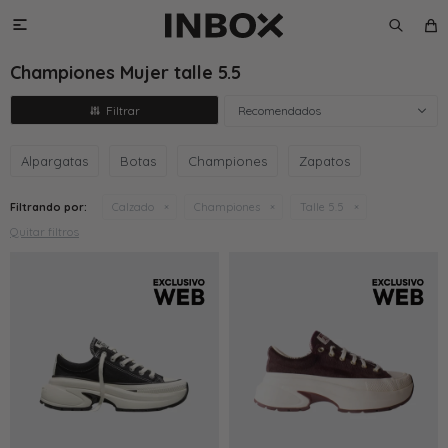

Championes Mujer talle 5.5
Recomendados
Alpargatas
Botas
Championes
Zapatos
Filtrando por:
Calzado
Championes
Talle 5.5
Quitar filtros