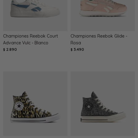
Championes Reebok Court
Championes Reebok Glide -
Advance Vulc - Blanco
Rosa
2.890
3.490
$
$