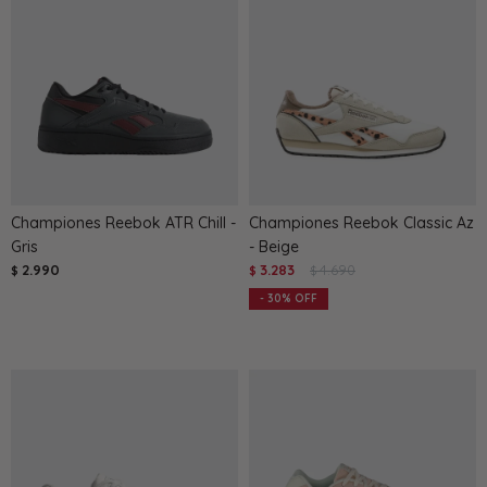
Championes Reebok ATR Chill -
Championes Reebok Classic Az
Gris
- Beige
2.990
3.283
4.690
$
$
$
30