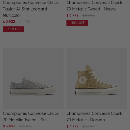
Championes Converse Chuck
Championes Converse Chuck
Taylor All Star Leopard -
70 Metallic Tweed - Negro
Multicolor
3.772
5.390
$
$
2.933
4.190
$
$
30
30
Championes Converse Chuck
Championes Converse Chuck
70 Metallic Tweed - Gris
70 Metallic - Dorado
3.493
4.990
3.772
5.390
$
$
$
$