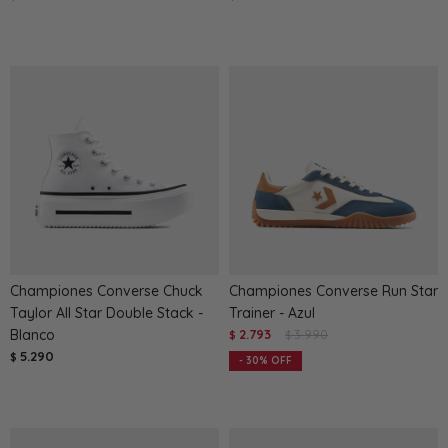
Championes Converse Chuck
Championes Converse Run Star
Taylor All Star Double Stack -
Trainer - Azul
Blanco
2.793
3.990
$
$
5.290
$
30