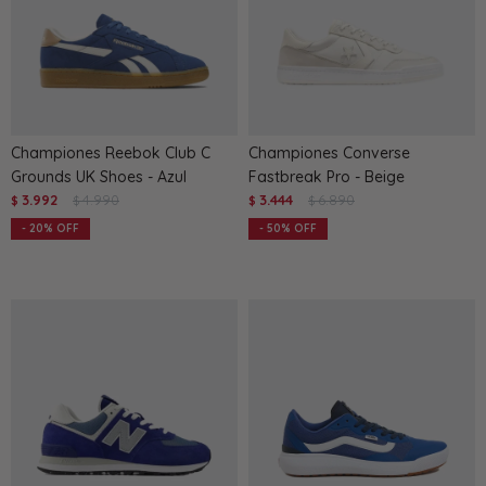
Championes Reebok Club C
Championes Converse
Grounds UK Shoes - Azul
Fastbreak Pro - Beige
3.992
4.990
3.444
6.890
$
$
$
$
20
50