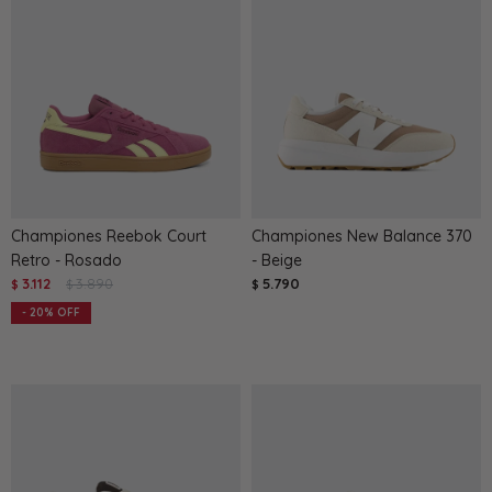
Championes Reebok Court
Championes New Balance 370
Retro - Rosado
- Beige
3.112
3.890
5.790
$
$
$
20