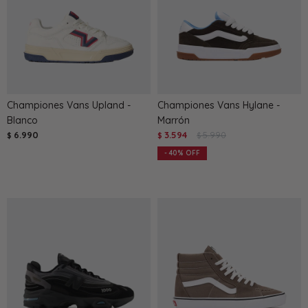
Championes Vans Upland -
Championes Vans Hylane -
Blanco
Marrón
6.990
3.594
5.990
$
$
$
40