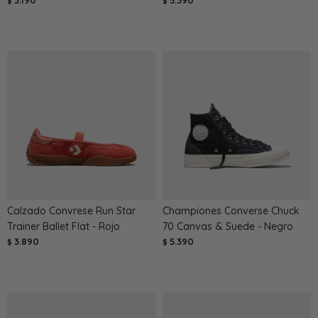
3.190
5.390
$
$
Calzado Convrese Run Star
Championes Converse Chuck
Trainer Ballet Flat - Rojo
70 Canvas & Suede - Negro
3.890
5.390
$
$