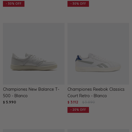
30
30
Championes New Balance T-
Championes Reebok Classics
500 - Blanco
Court Retro - Blanco
5.990
3.112
3.890
$
$
$
20