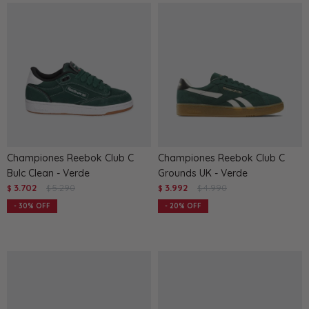
Championes Reebok Club C
Championes Reebok Club C
Bulc Clean - Verde
Grounds UK - Verde
3.702
5.290
3.992
4.990
$
$
$
$
30
20