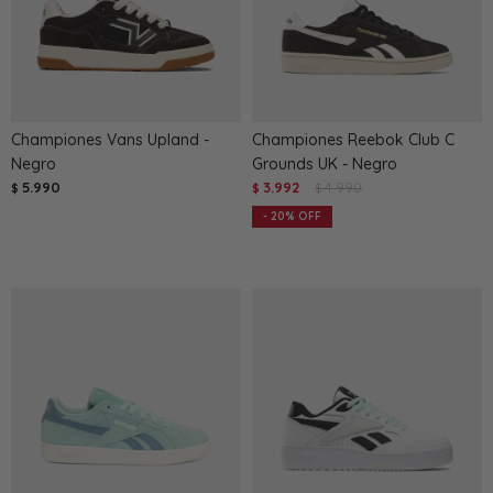
Championes Vans Upland -
Championes Reebok Club C
Negro
Grounds UK - Negro
5.990
3.992
4.990
$
$
$
20