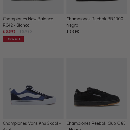
Championes New Balance
Championes Reebok BB 1000 -
RC42 - Blanco
Negro
3.593
5.990
2.690
$
$
$
40
Championes Vans Knu Skool -
Championes Reebok Club C 85
Azul
- Negro