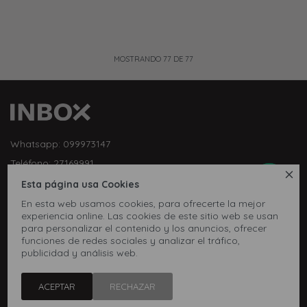
MOSTRANDO
77
DE
77
Whatsapp: 099973147
Teléfono: 27169991

Lunes a jueves de 9:00 a 13:00 y de 14:00 a 17:45, viernes de
Esta página usa Cookies
9:30 a 13:00 y de 14:00 a 17:45.
En esta web usamos cookies, para ofrecerte la mejor
experiencia online. Las cookies de este sitio web se usan
para personalizar el contenido y los anuncios, ofrecer
funciones de redes sociales y analizar el tráfico,
Contacto
publicidad y análisis web.
Empresa
ACEPTAR
RECHAZAR