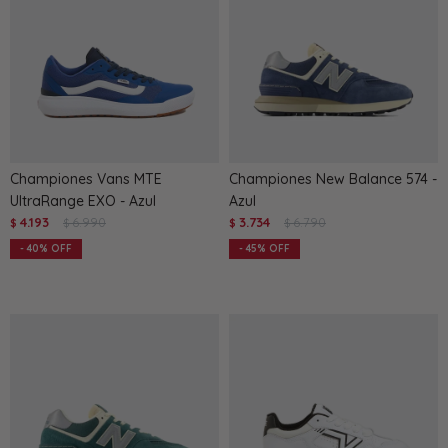
Championes Vans MTE
Championes New Balance 574 -
UltraRange EXO - Azul
Azul
4.193
6.990
3.734
6.790
$
$
$
$
40
45