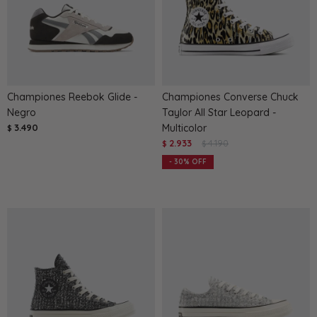
Championes Reebok Glide -
Championes Converse Chuck
Negro
Taylor All Star Leopard -
3.490
Multicolor
$
2.933
4.190
$
$
30