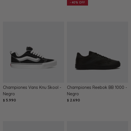
40
Championes Vans Knu Skool -
Championes Reebok BB 1000 -
Negro
Negro
5.990
2.690
$
$