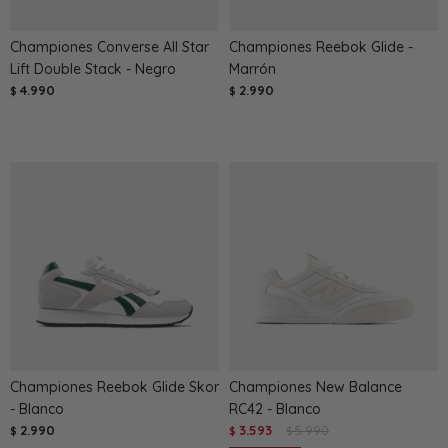
Championes Converse All Star
Championes Reebok Glide -
Lift Double Stack - Negro
Marrón
4.990
2.990
$
$
Championes Reebok Glide Skor
Championes New Balance
- Blanco
RC42 - Blanco
2.990
3.593
5.990
$
$
$