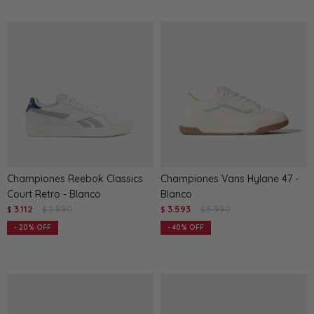
Championes Reebok Classics
Championes Vans Hylane 47 -
Court Retro - Blanco
Blanco
3.112
3.890
3.593
5.990
$
$
$
$
20
40