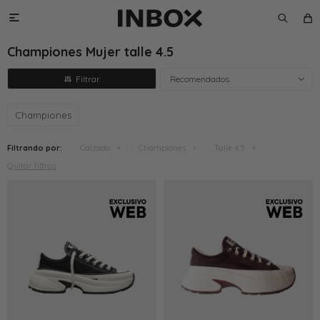

Championes Mujer talle 4.5
Recomendados
Championes
Filtrando por:
Calzado
Championes
Talle 4.5
Quitar filtros