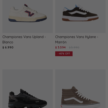
Championes Vans Upland -
Championes Vans Hylane -
Blanco
Marrón
6.990
3.594
5.990
$
$
$
40