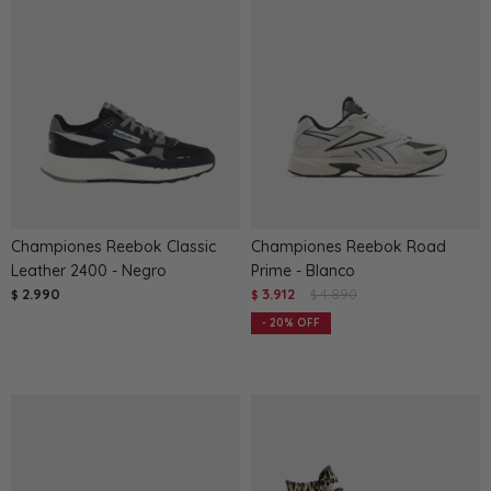
Championes Reebok Classic
Championes Reebok Road
Leather 2400 - Negro
Prime - Blanco
2.990
3.912
4.890
$
$
$
20