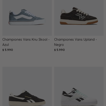
Championes Vans Knu Skool -
Championes Vans Upland -
Azul
Negro
5.990
5.990
$
$