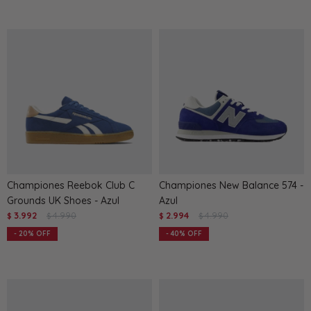
Championes Reebok Club C
Championes New Balance 574 -
Grounds UK Shoes - Azul
Azul
3.992
4.990
2.994
4.990
$
$
$
$
20
40