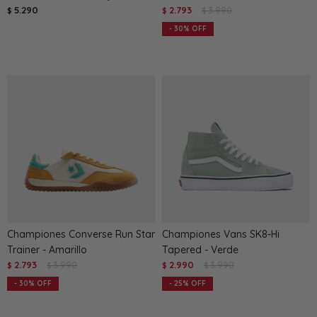
5.290
2.793
3.990
$
$
$
30
Championes Converse Run Star
Championes Vans SK8-Hi
Trainer - Amarillo
Tapered - Verde
2.793
3.990
2.990
3.990
$
$
$
$
30
25