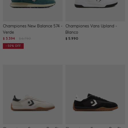
Championes New Balance 574 -
Championes Vans Upland -
Verde
Blanco
3.394
6.790
5.990
$
$
$
50