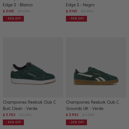
Edge S - Blanco
Edge S - Negro
3.143
4.490
3.143
4.490
$
$
$
$
30
30
Championes Reebok Club C
Championes Reebok Club C
Bulc Clean - Verde
Grounds UK - Verde
3.702
5.290
3.992
4.990
$
$
$
$
30
20