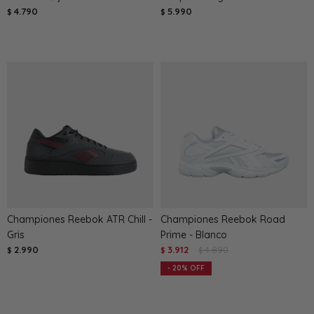
4.790
5.990
$
$
Championes Reebok ATR Chill -
Championes Reebok Road
Gris
Prime - Blanco
2.990
3.912
4.890
$
$
$
20