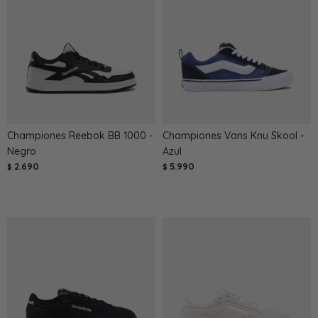
Championes Reebok BB 1000 -
Championes Vans Knu Skool -
Negro
Azul
2.690
5.990
$
$