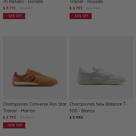
70 Metallic - Dorado
Trainer - Rosado
3.772
5.390
2.793
3.990
$
$
$
$
30
30
Championes Converse Run Star
Championes New Balance T-
Trainer - Marrón
500 - Blanco
2.793
3.990
5.990
$
$
$
30