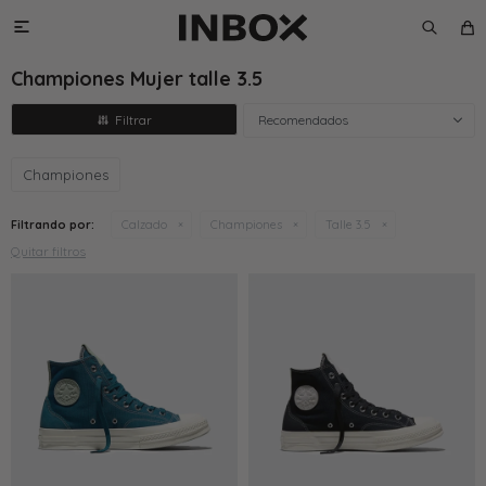

Championes Mujer talle 3.5
Recomendados
Championes
Filtrando por:
Calzado
Championes
Talle 3.5
Quitar filtros