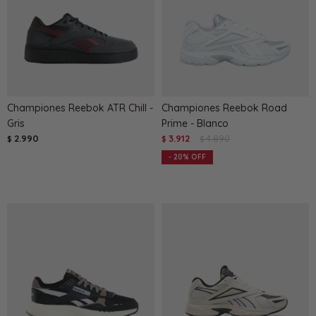
Championes Reebok ATR Chill -
Championes Reebok Road
Gris
Prime - Blanco
2.990
3.912
4.890
$
$
$
20