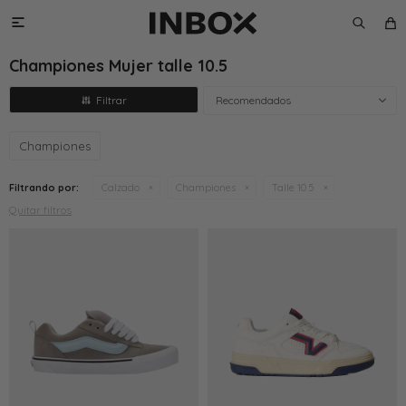

Championes Mujer talle 10.5
Recomendados
Championes
Filtrando por:
Calzado
Championes
Talle 10.5
Quitar filtros