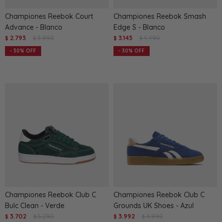
Championes Reebok Court
Championes Reebok Smash
Advance - Blanco
Edge S - Blanco
2.793
3.990
3.143
4.490
$
$
$
$
30
30
Championes Reebok Club C
Championes Reebok Club C
Bulc Clean - Verde
Grounds UK Shoes - Azul
3.702
5.290
3.992
4.990
$
$
$
$