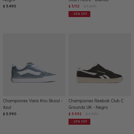
3.490
3.112
3.890
$
$
$
20
Championes Vans Knu Skool -
Championes Reebok Club C
Azul
Grounds UK - Negro
5.990
3.992
4.990
$
$
$
20