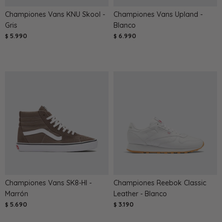
Championes Vans KNU Skool -
Championes Vans Upland -
Gris
Blanco
5.990
6.990
$
$
Championes Vans SK8-HI -
Championes Reebok Classic
Marrón
Leather - Blanco
5.690
3.190
$
$