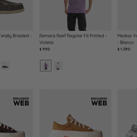
Wally Braided -
Remera Reef Regular Fit Printed -
Medias Va
Violeta
- Blanco
990
1.290
$
$