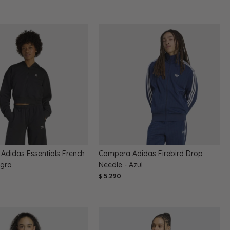
Adidas Essentials French
Campera Adidas Firebird Drop
egro
Needle - Azul
5.290
$