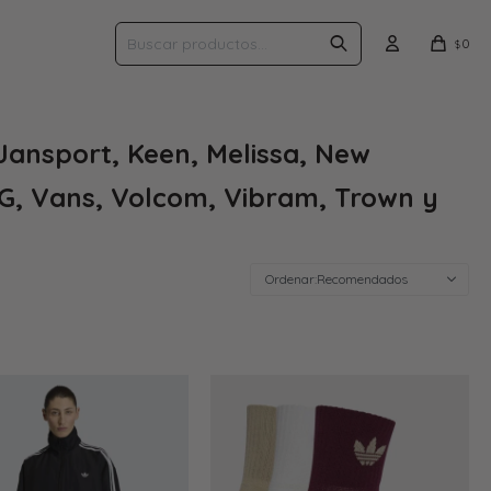
0
$
Jansport, Keen, Melissa, New
GG, Vans, Volcom, Vibram, Trown y
Recomendados