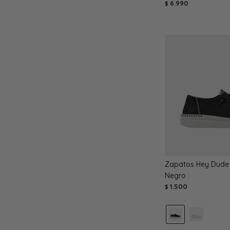
6.990
$
Zapatos Hey Dude 
Negro
1.500
$