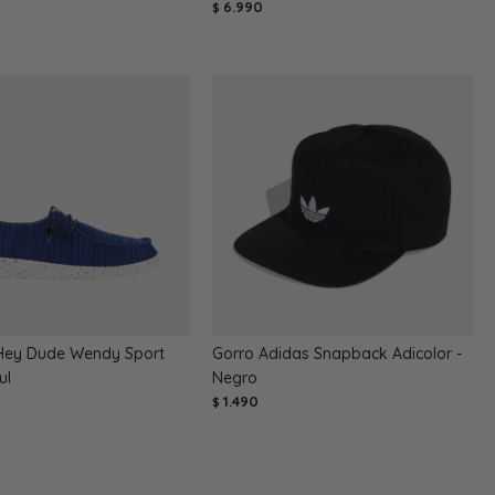
6.990
$
Hey Dude Wendy Sport
Gorro Adidas Snapback Adicolor -
ul
Negro
1.490
$