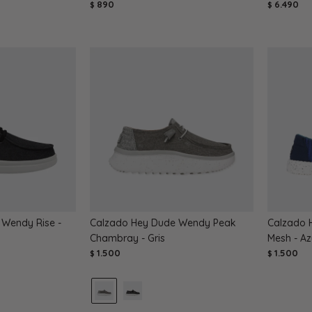
890
6.490
$
$
Wendy Rise -
Calzado Hey Dude Wendy Peak
Calzado 
Chambray - Gris
Mesh - Az
1.500
1.500
$
$