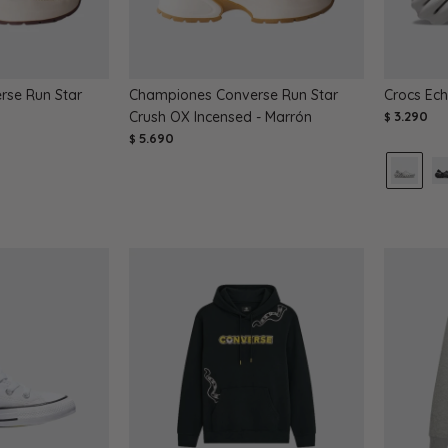
se Run Star
Championes Converse Run Star
Crocs Ech
Crush OX Incensed - Marrón
3.290
$
5.690
$