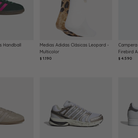
s Handball
Medias Adidas Clásicas Leopard -
Campera 
Multicolor
Firebird 
1.190
4.590
$
$