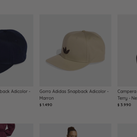
ack Adicolor -
Gorro Adidas Snapback Adicolor -
Campera 
Marron
Terry - N
1.490
3.990
$
$