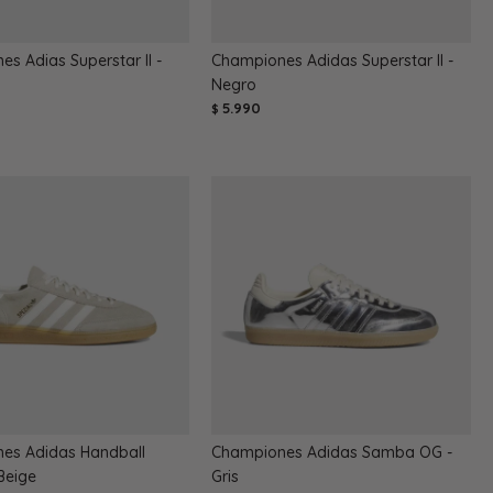
s Adias Superstar II -
Championes Adidas Superstar II -
Negro
5.990
$
es Adidas Handball
Championes Adidas Samba OG -
 Beige
Gris