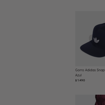
Gorro Adidas Snapb
Azul
1.490
$