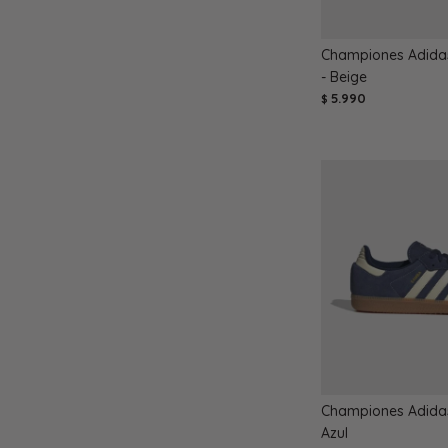
Championes Adidas
- Beige
5.990
$
Championes Adida
Azul