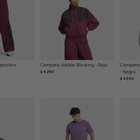
eportivo
Campera Adidas Blocking - Rojo
Campera 
4.290
- Negro
$
4.590
$