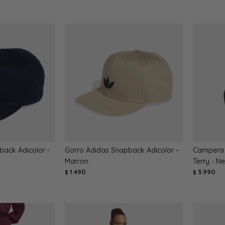
ack Adicolor -
Gorro Adidas Snapback Adicolor -
Campera 
Marron
Terry - N
1.490
3.990
$
$