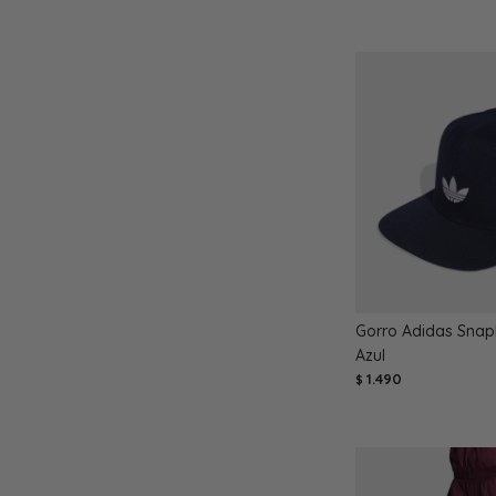
Gorro Adidas Snapb
Azul
1.490
$