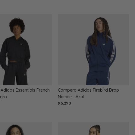
Adidas Essentials French
Campera Adidas Firebird Drop
egro
Needle - Azul
5.290
$