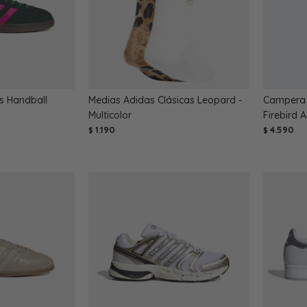
s Handball
Medias Adidas Clásicas Leopard -
Campera 
Multicolor
Firebird 
1.190
4.590
$
$