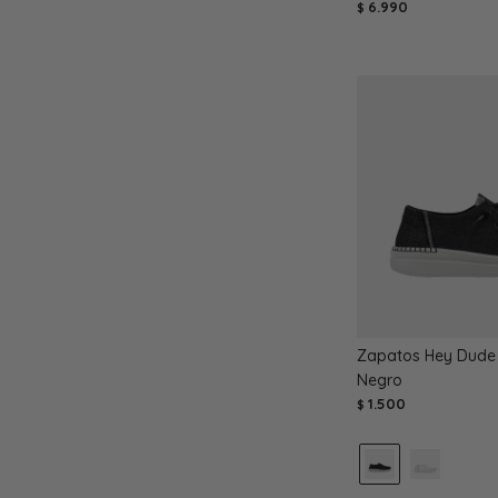
6.990
$
Zapatos Hey Dude 
Negro
1.500
$