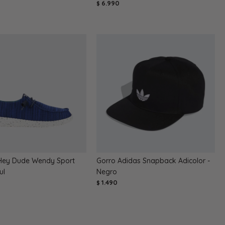
6.990
$
Hey Dude Wendy Sport
Gorro Adidas Snapback Adicolor -
ul
Negro
1.490
$