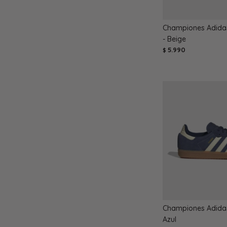
Championes Adidas
- Beige
5.990
$
Championes Adida
Azul