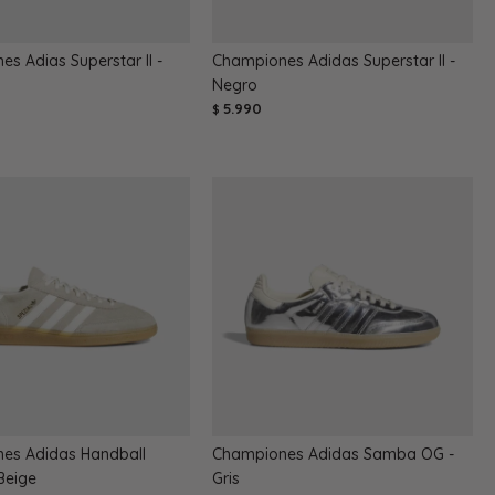
s Adias Superstar II -
Championes Adidas Superstar II -
Negro
5.990
$
es Adidas Handball
Championes Adidas Samba OG -
 Beige
Gris