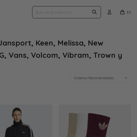
0
$
Jansport, Keen, Melissa, New
GG, Vans, Volcom, Vibram, Trown y
Recomendados