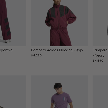
eportivo
Campera Adidas Blocking - Rojo
Campera 
4.290
- Negro
$
4.590
$