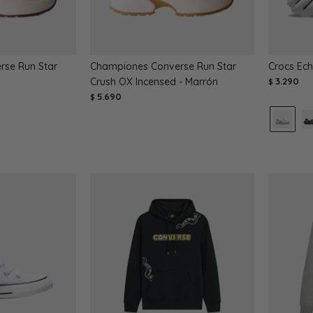
se Run Star
Championes Converse Run Star
Crocs Ech
Crush OX Incensed - Marrón
3.290
$
5.690
$