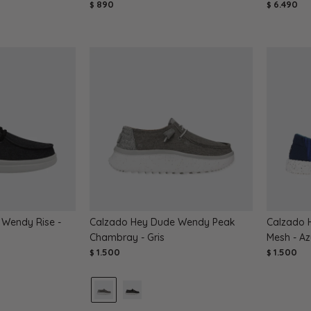
890
6.490
$
$
Wendy Rise -
Calzado Hey Dude Wendy Peak
Calzado 
Chambray - Gris
Mesh - Az
1.500
1.500
$
$