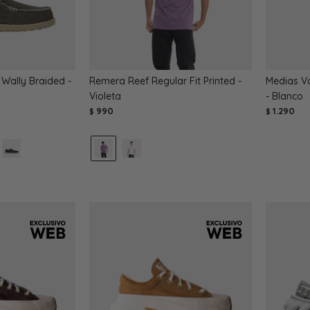
Wally Braided -
Remera Reef Regular Fit Printed -
Medias Va
Violeta
- Blanco
990
1.290
$
$