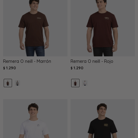
Remera O neill - Marrón
Remera O neill - Rojo
1.290
1.290
$
$