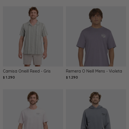
Camisa Oneill Reed - Gris
Remera O Neill Mens - Violeta
1.290
1.290
$
$