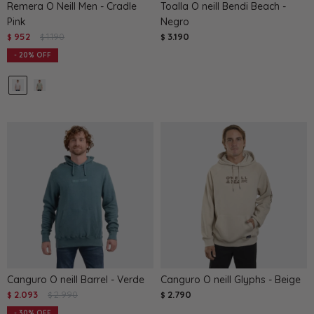
Remera O Neill Men - Cradle
Toalla O neill Bendi Beach -
Pink
Negro
952
1.190
3.190
$
$
$
20
Canguro O neill Barrel - Verde
Canguro O neill Glyphs - Beige
2.093
2.990
2.790
$
$
$
30