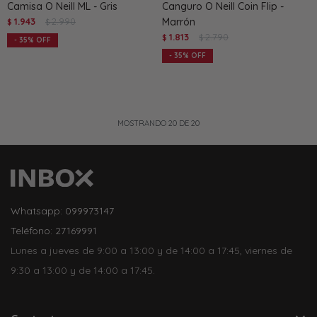
Camisa O Neill ML - Gris
Canguro O Neill Coin Flip -
1.943
2.990
Marrón
$
$
1.813
2.790
$
$
35
35
MOSTRANDO
20
DE
20
Whatsapp: 099973147
Teléfono: 27169991
Lunes a jueves de 9:00 a 13:00 y de 14:00 a 17:45, viernes de
9:30 a 13:00 y de 14:00 a 17:45.