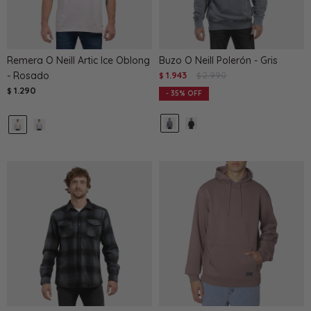
Remera O Neill Artic Ice Oblong
Buzo O Neill Polerón - Gris
- Rosado
1.943
2.990
$
$
1.290
$
35