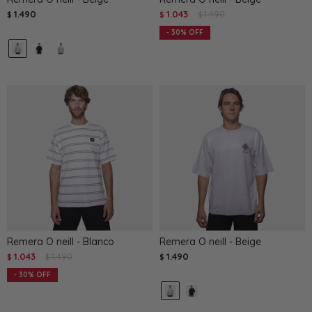
1.490
1.043
1.490
$
$
$
30
Remera O neill - Blanco
Remera O neill - Beige
1.043
1.490
1.490
$
$
$
30