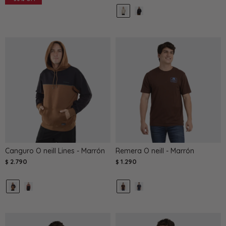
Canguro O neill Lines - Marrón
Remera O neill - Marrón
2.790
1.290
$
$