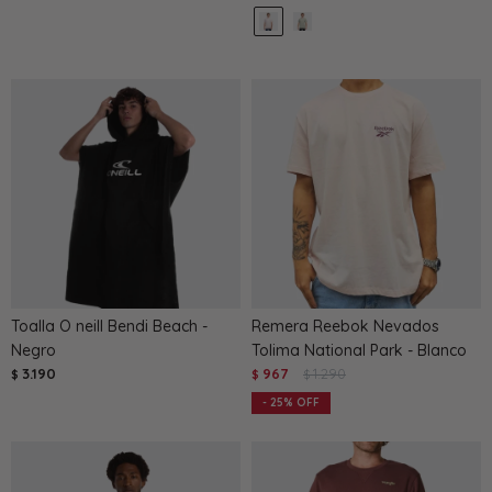
Toalla O neill Bendi Beach -
Remera Reebok Nevados
Negro
Tolima National Park - Blanco
3.190
967
1.290
$
$
$
25