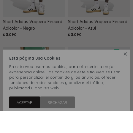
Short Adidas Vaquero Firebird
Short Adidas Vaquero Firebird
Adicolor - Negro
Adicolor - Azul
3.090
3.090
$
$

Esta página usa Cookies
En esta web usamos cookies, para ofrecerte la mejor
experiencia online. Las cookies de este sitio web se usan
para personalizar el contenido y los anuncios, ofrecer
funciones de redes sociales y analizar el tráfico,
publicidad y análisis web.
ACEPTAR
RECHAZAR
Pantalón Adidas Vaquero -
Camisa Reef de Manga Corta
Azul
Lisa - Blanco
4.990
1.890
$
$