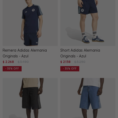
Remera Adidas Alemania
Short Adidas Alemania
Originals - Azul
Originals - Azul
2.268
3.490
2.138
3.290
$
$
$
$
35
35