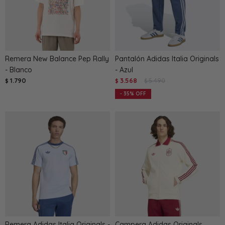
Remera New Balance Pep Rally
Pantalón Adidas Italia Originals
- Blanco
- Azul
1.790
3.568
5.490
$
$
$
35
Remera Adidas Italia Originals -
Campera Adidas Originals