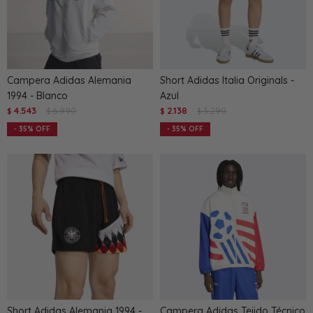
Campera Adidas Alemania
Short Adidas Italia Originals -
1994 - Blanco
Azul
4.543
6.990
2.138
3.290
$
$
$
$
35
35
Short Adidas Alemania 1994 -
Campera Adidas Tejido Técnico