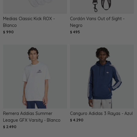
Medias Classic Kick ROX -
Cordón Vans Out of Sight -
Blanco
Negro
990
495
$
$
Remera Addias Summer
Canguro Adidas 3 Rayas - Azul
League GFX Varsity - Blanco
4.290
$
2.490
$