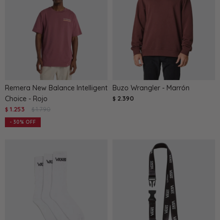
Remera New Balance Intelligent
Buzo Wrangler - Marrón
Choice - Rojo
2.390
$
1.253
1.790
$
$
30