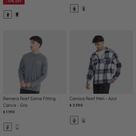
57
Remera Reef Same Fitting
Camisa Reef Men - Azul
Canva - Gris
2.390
$
1.190
$