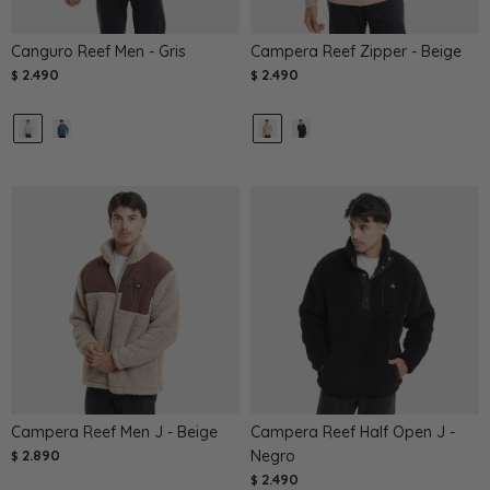
Canguro Reef Men - Gris
Campera Reef Zipper - Beige
2.490
2.490
$
$
Campera Reef Men J - Beige
Campera Reef Half Open J -
2.890
Negro
$
2.490
$