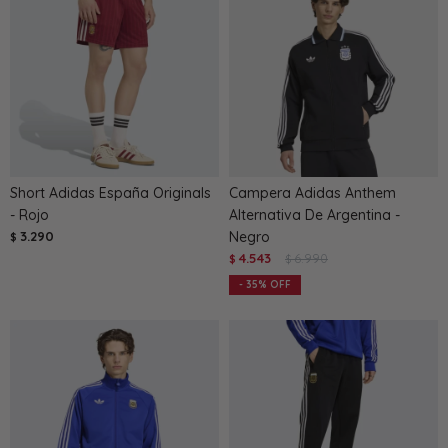
Short Adidas España Originals
Campera Adidas Anthem
- Rojo
Alternativa De Argentina -
3.290
Negro
$
4.543
6.990
$
$
35