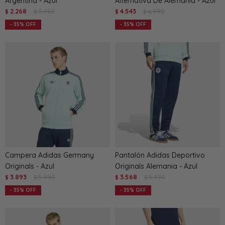
Argentina - Azul
Alternativa De Alemania - Azul
2.268
3.490
4.543
6.990
$
$
$
$
35
35
Campera Adidas Germany
Pantalón Adidas Deportivo
Originals - Azul
Originals Alemania - Azul
3.893
5.990
3.568
5.490
$
$
$
$
35
35