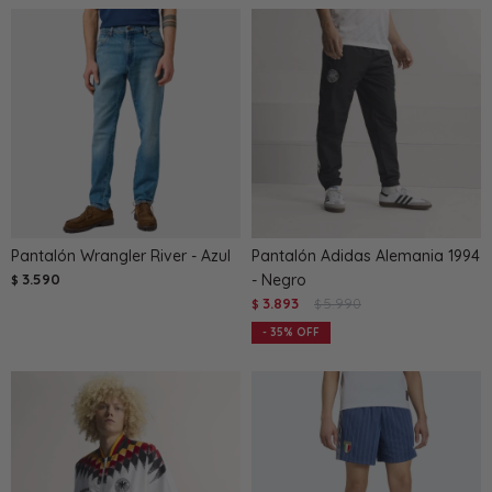
Pantalón Wrangler River - Azul
Pantalón Adidas Alemania 1994
3.590
- Negro
$
3.893
5.990
$
$
35