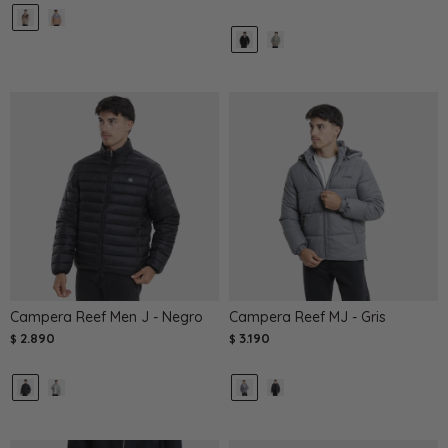
Campera Reef Men J - Negro
Campera Reef MJ - Gris
2.890
3.190
$
$