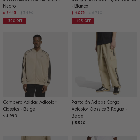
Negro
- Blanco
2.443
3.490
4.073
6.790
$
$
$
$
30
40
Campera Adidas Adicolor
Pantalón Adidas Cargo
Classics - Beige
Adicolor Classics 3 Rayas -
4.990
Beige
$
5.590
$