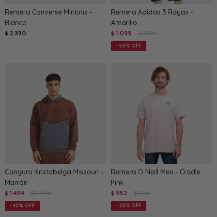
Remera Converse Minions -
Remera Adidas 3 Rayas -
Blanco
Amarillo
2.390
1.095
2.190
$
$
$
50
Canguro Kristobelga Missouri -
Remera O Neill Men - Cradle
Marrón
Pink
1.494
2.490
952
1.190
$
$
$
$
40
20