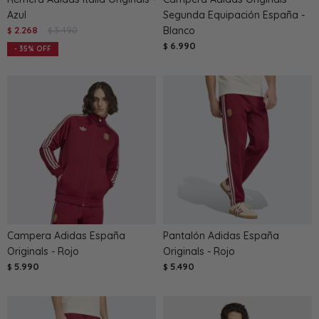
Azul
Segunda Equipación España -
2.268
3.490
Blanco
$
$
6.990
$
35
Campera Adidas España
Pantalón Adidas España
Originals - Rojo
Originals - Rojo
5.990
5.490
$
$