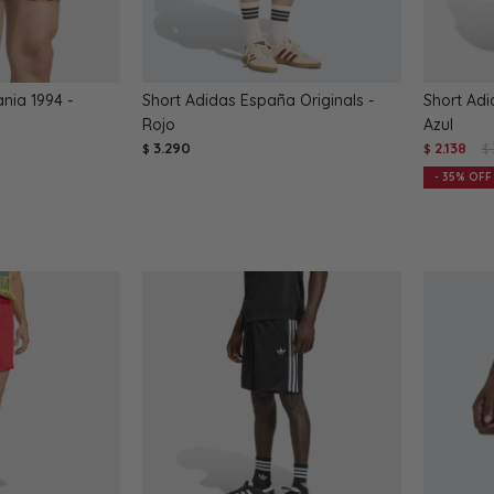
nia 1994 -
Short Adidas España Originals -
Short Adi
Rojo
Azul
3.290
2.138
$
$
$
35