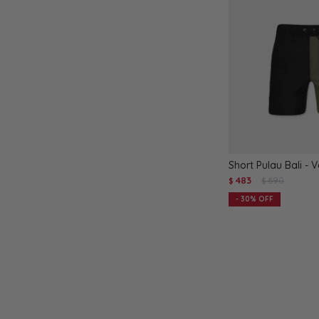
Short Pulau Bali - 
483
690
$
$
30