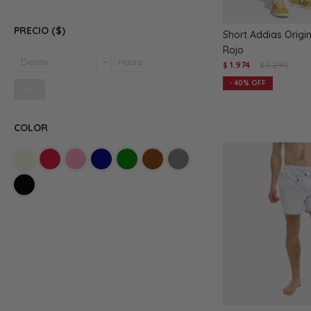
PRECIO
($)
Short Addias Origi
Rojo
1.974
3.290
$
$
40
OK
COLOR