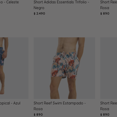
o - Celeste
Short Adidas Essentials Trifolio -
Short Re
Negro
Rosa
2.490
890
$
$
pical - Azul
Short Reef Swim Estampado -
Short Ree
Rosa
Rosa
890
890
$
$