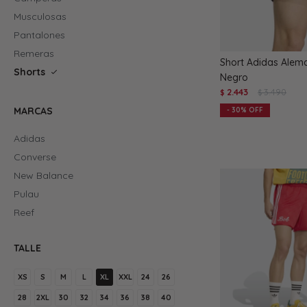
Musculosas
Pantalones
Remeras
Short Adidas Alema
Shorts
Negro
2.443
3.490
$
$
MARCAS
30
Adidas
Converse
New Balance
Pulau
Reef
TALLE
XS
S
M
L
XL
XXL
24
26
28
2XL
30
32
34
36
38
40