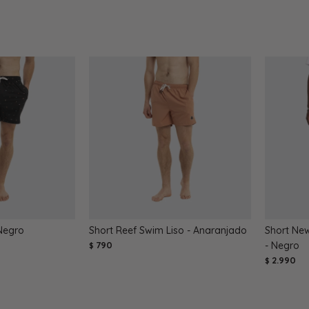
Negro
Short Reef Swim Liso - Anaranjado
Short New
790
- Negro
$
2.990
$