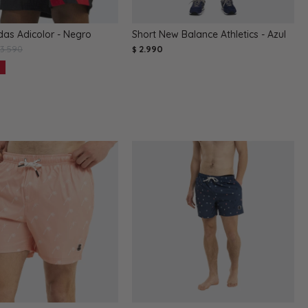
das Adicolor - Negro
Short New Balance Athletics - Azul
3.590
2.990
$