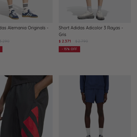
das Alemania Originals -
Short Adidas Adicolor 3 Rayas -
Gris
3.290
2.371
2.790
$
$
15