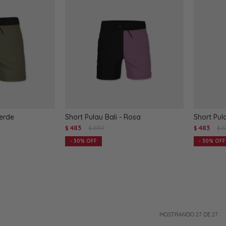
Verde
Short Pulau Bali - Rosa
Short Pula
483
690
483
6
$
$
$
$
30
30
MOSTRANDO
27
DE
27