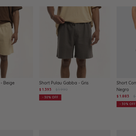
- Beige
Short Pulau Gabba - Gris
Short Con
1.393
1.990
Negro
$
$
1.883
$
$
30
30