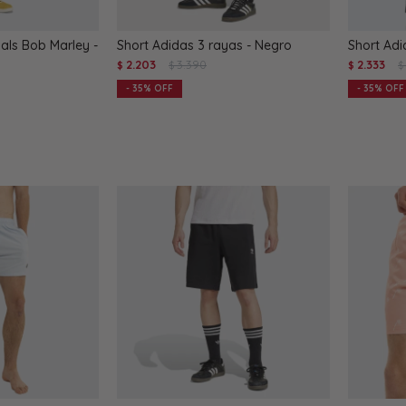
nals Bob Marley -
Short Adidas 3 rayas - Negro
Short Adi
2.203
3.390
2.333
$
$
$
$
35
35