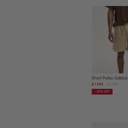
Short Pulau Gabba 
1.393
1.990
$
$
30