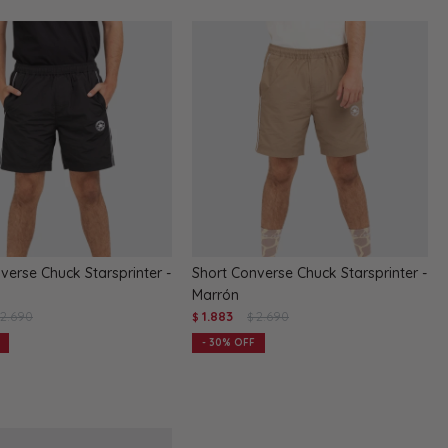
verse Chuck Starsprinter -
Short Converse Chuck Starsprinter -
Marrón
2.690
1.883
2.690
$
$
30