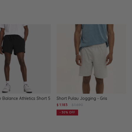
 Balance Athletics Short 5
Short Pulau Jogging - Gris
1.183
1.690
$
$
30