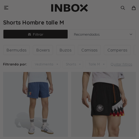

Shorts Hombre talle M
Recomendados
Bermudas
Boxers
Buzos
Camisas
Camperas
Quitar filtros
Filtrando por:
Vestimenta
Shorts
Talle M