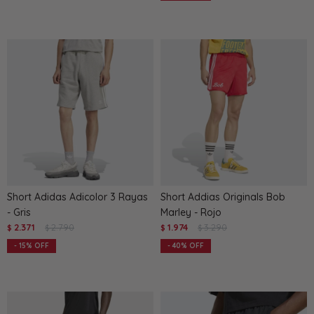
Short Adidas Adicolor 3 Rayas
Short Addias Originals Bob
- Gris
Marley - Rojo
2.371
2.790
1.974
3.290
$
$
$
$
15
40