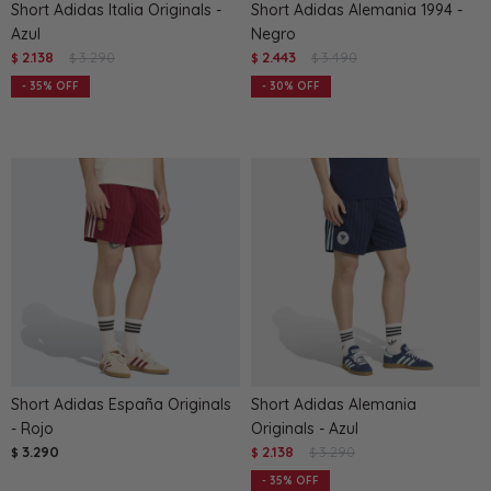
Short Adidas Italia Originals -
Short Adidas Alemania 1994 -
Azul
Negro
2.138
3.290
2.443
3.490
$
$
$
$
35
30
Short Adidas España Originals
Short Adidas Alemania
- Rojo
Originals - Azul
3.290
2.138
3.290
$
$
$
35