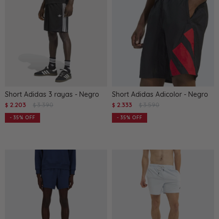
Short Adidas 3 rayas - Negro
Short Adidas Adicolor - Negro
2.203
3.390
2.333
3.590
$
$
$
$
35
35