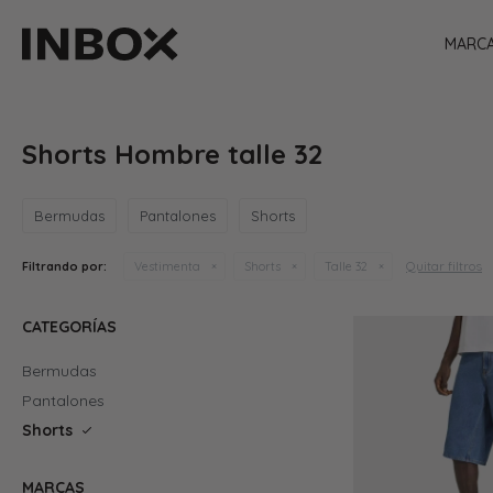
MARC
Shorts Hombre talle 32
Bermudas
Pantalones
Shorts
Quitar filtros
Filtrando por:
Vestimenta
Shorts
Talle 32
CATEGORÍAS
Bermudas
Pantalones
Shorts
MARCAS