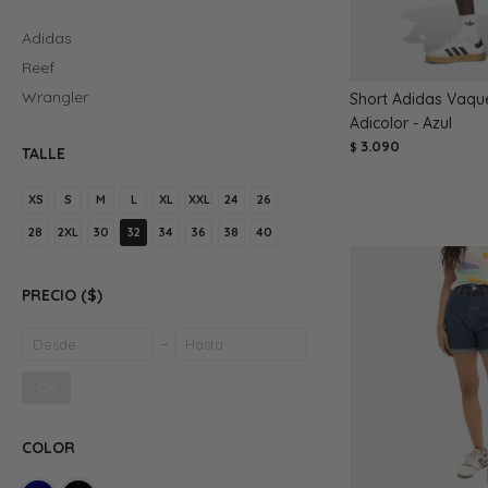
Adidas
Reef
Wrangler
Short Adidas Vaque
Adicolor - Azul
3.090
$
TALLE
XS
S
M
L
XL
XXL
24
26
28
2XL
30
32
34
36
38
40
PRECIO
($)
OK
COLOR