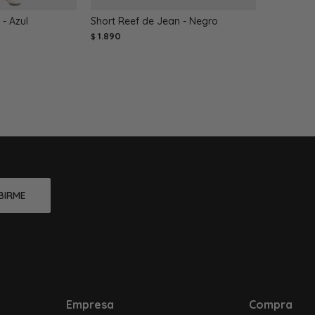
- Azul
Short Reef de Jean - Negro
1.890
$
BIRME
Empresa
Compra