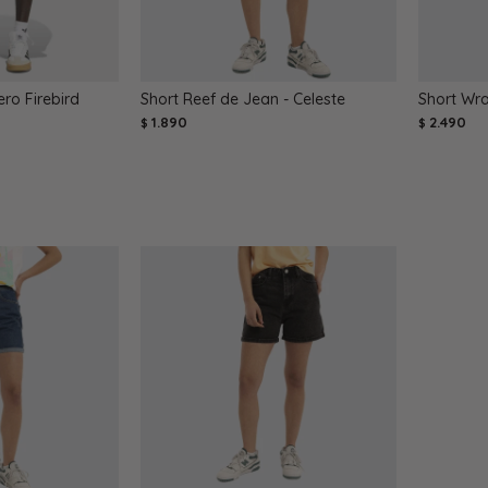
ro Firebird
Short Reef de Jean - Celeste
Short Wra
1.890
2.490
$
$