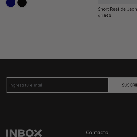
Short Reef de Jean 
1.890
$
SUSCRI
Contacto