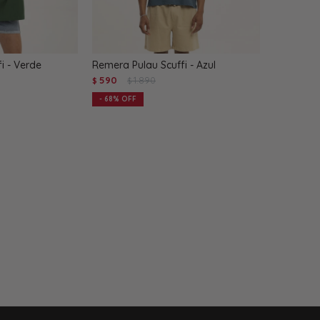
i - Verde
Remera Pulau Scuffi - Azul
590
1.890
$
$
68