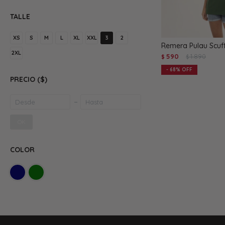
TALLE
XS
S
M
L
XL
XXL
3
2
Remera Pulau Scuff
2XL
590
1.890
$
$
68
PRECIO
($)
OK
COLOR