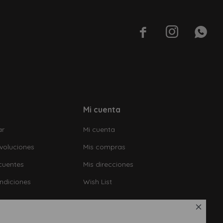



Mi cuenta
ar
Mi cuenta
voluciones
Mis compras
cuentes
Mis direcciones
ndiciones
Wish List
