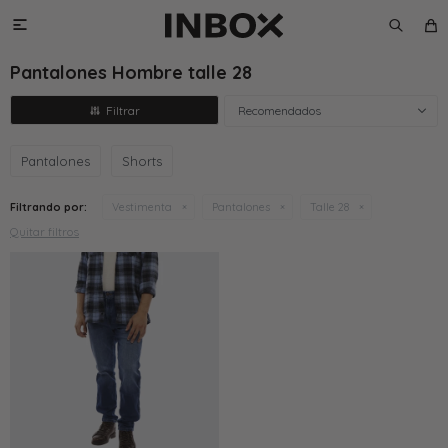

Pantalones Hombre talle 28
Recomendados
Pantalones
Shorts
Filtrando por:
Vestimenta
Pantalones
Talle 28
Quitar filtros