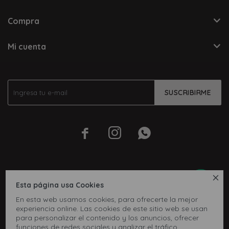
Compra
Mi cuenta
SUSCRIBIRME




Esta página usa Cookies
En esta web usamos cookies, para ofrecerte la mejor
experiencia online. Las cookies de este sitio web se usan
para personalizar el contenido y los anuncios, ofrecer
funciones de redes sociales y analizar el tráfico,