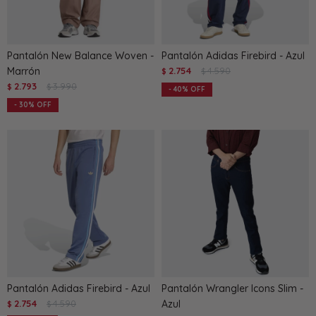
Pantalón New Balance Woven -
Pantalón Adidas Firebird - Azul
Marrón
2.754
4.590
$
$
2.793
3.990
$
$
40
30
Pantalón Adidas Firebird - Azul
Pantalón Wrangler Icons Slim -
2.754
4.590
Azul
$
$