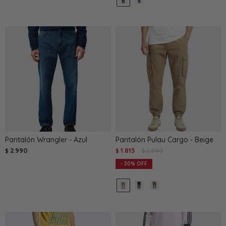
Pantalón Wrangler - Azul
Pantalón Pulau Cargo - Beige
2.990
1.813
2.590
$
$
$
30