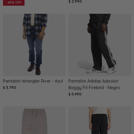
2.990
$
40
Pantalón Wrangler River - Azul
Pantalón Adidas Adicolor
3.790
Baggy Fit Firebird - Negro
$
5.490
$