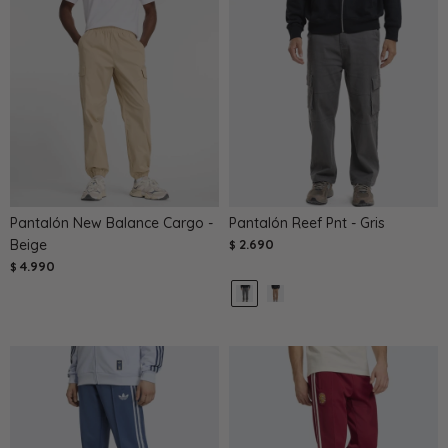
Pantalón New Balance Cargo -
Pantalón Reef Pnt - Gris
Beige
2.690
$
4.990
$