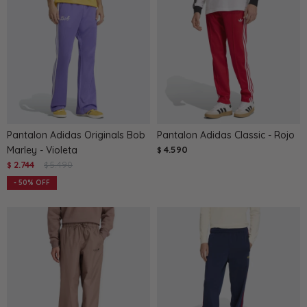
Pantalon Adidas Originals Bob
Pantalon Adidas Classic - Rojo
Marley - Violeta
4.590
$
2.744
5.490
$
$
50