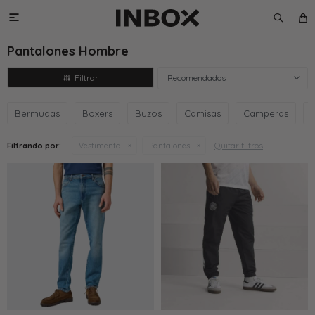

Pantalones Hombre
Recomendados
Bermudas
Boxers
Buzos
Camisas
Camperas
Quitar filtros
Filtrando por:
Vestimenta
Pantalones