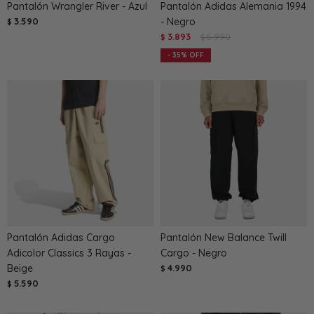
Pantalón Wrangler River - Azul
Pantalón Adidas Alemania 1994
3.590
- Negro
$
3.893
5.990
$
$
35
Pantalón Adidas Cargo
Pantalón New Balance Twill
Adicolor Classics 3 Rayas -
Cargo - Negro
Beige
4.990
$
5.590
$