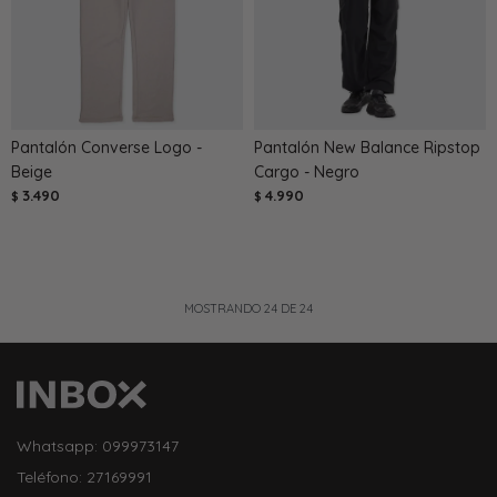
Pantalón Converse Logo -
Pantalón New Balance Ripstop
Beige
Cargo - Negro
3.490
4.990
$
$
MOSTRANDO
24
DE
24
Whatsapp: 099973147
Teléfono: 27169991