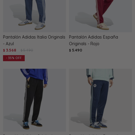
Pantalón Adidas Italia Originals
Pantalón Adidas España
- Azul
Originals - Rojo
3.568
5.490
5.490
$
$
$
35