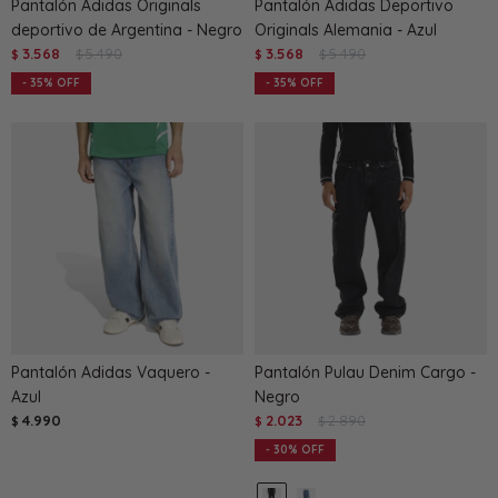
Pantalón Adidas Originals
Pantalón Adidas Deportivo
deportivo de Argentina - Negro
Originals Alemania - Azul
3.568
5.490
3.568
5.490
$
$
$
$
35
35
Pantalón Adidas Vaquero -
Pantalón Pulau Denim Cargo -
Azul
Negro
4.990
2.023
2.890
$
$
$
30