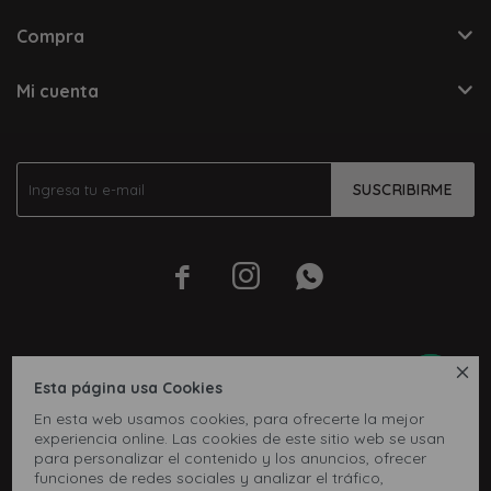
Compra
Mi cuenta
SUSCRIBIRME




Esta página usa Cookies
En esta web usamos cookies, para ofrecerte la mejor
experiencia online. Las cookies de este sitio web se usan
para personalizar el contenido y los anuncios, ofrecer
funciones de redes sociales y analizar el tráfico,