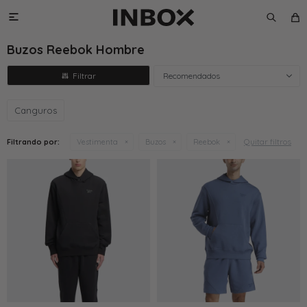

Buzos Reebok Hombre
Recomendados
Canguros
Quitar filtros
Filtrando por:
Vestimenta
Buzos
Reebok