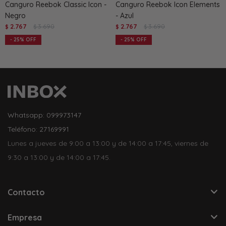
Canguro Reebok Classic Icon -
Canguro Reebok Icon Elements
Negro
- Azul
2.767
3.690
2.767
3.690
$
$
$
$
25
25
Whatsapp: 099973147
Teléfono: 27169991
Lunes a jueves de 9:00 a 13:00 y de 14:00 a 17:45, viernes de
9:30 a 13:00 y de 14:00 a 17:45.
Contacto
Empresa