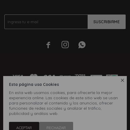
SUSCRIBIRME




Esta página usa Cookies
En esta web usamos cookies, para ofrecerte la mejor
experiencia online. Las cookies de este sitio web se usan
para personalizar el contenido y los anuncios, ofrecer
funciones de redes sociales y analizar el tráfico,
publicidad y análisis web.
© Copyright 2026 / Inbox
ACEPTAR
RECHAZAR