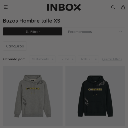

Buzos Hombre talle XS
Recomendados
Canguros
Quitar filtros
Filtrando por:
Vestimenta
Buzos
Talle XS