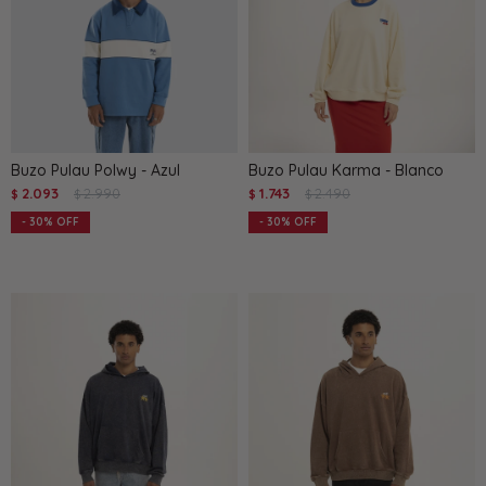
Buzo Pulau Polwy - Azul
Buzo Pulau Karma - Blanco
2.093
2.990
1.743
2.490
$
$
$
$
30
30