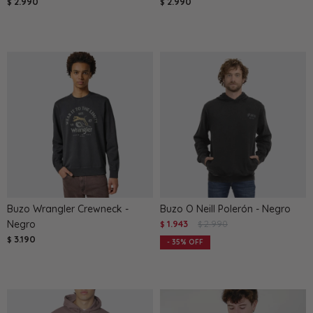
2.990
2.990
$
$
Buzo Wrangler Crewneck -
Buzo O Neill Polerón - Negro
Negro
1.943
2.990
$
$
3.190
$
35