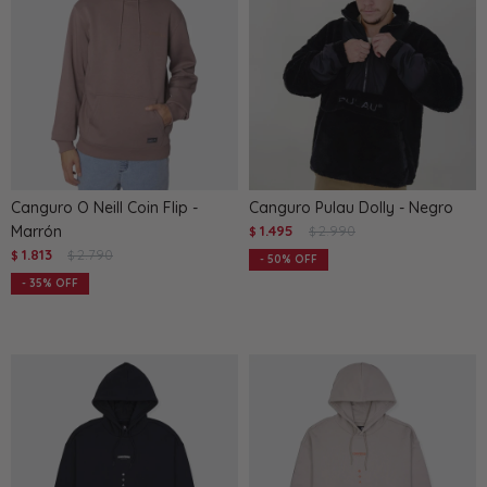
Canguro O Neill Coin Flip -
Canguro Pulau Dolly - Negro
Marrón
1.495
2.990
$
$
1.813
2.790
$
$
50
35