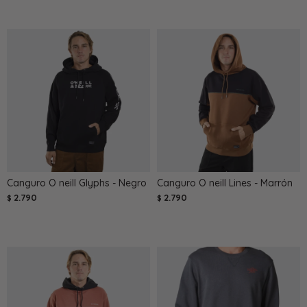
Canguro O neill Glyphs - Negro
Canguro O neill Lines - Marrón
2.790
2.790
$
$