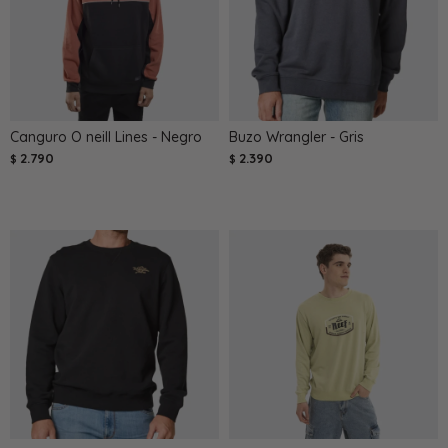
Canguro O neill Lines - Negro
Buzo Wrangler - Gris
2.790
2.390
$
$