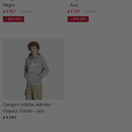
Negro
- Azul
2.767
3.690
2.767
3.690
$
$
$
$
25
25
Canguro Adidas Adicolor
Classics Trifolio - Gris
4.990
$