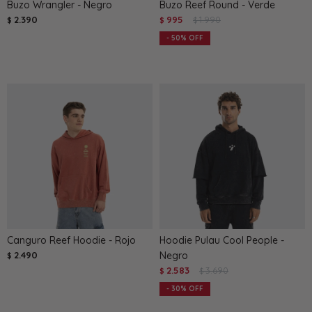
Buzo Wrangler - Negro
Buzo Reef Round - Verde
2.390
995
1.990
$
$
$
50
Canguro Reef Hoodie - Rojo
Hoodie Pulau Cool People -
2.490
Negro
$
2.583
3.690
$
$
30