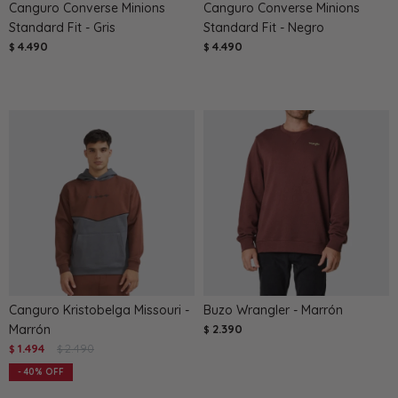
Canguro Converse Minions
Canguro Converse Minions
Standard Fit - Gris
Standard Fit - Negro
4.490
4.490
$
$
Canguro Kristobelga Missouri -
Buzo Wrangler - Marrón
Marrón
2.390
$
1.494
2.490
$
$
40