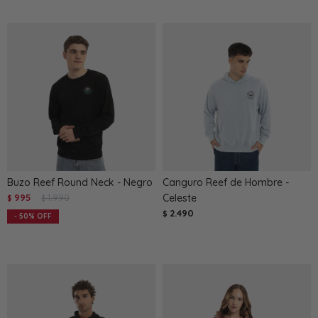
Buzo Reef Round Neck - Negro
Canguro Reef de Hombre -
995
1.990
Celeste
$
$
2.490
$
50