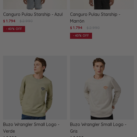
Canguro Pulau Starship - Azul
Canguro Pulau Starship -
1.794
2.990
Marrón
$
$
1.794
2.990
$
$
40
40
Buzo Wrangler Small Logo -
Buzo Wrangler Small Logo -
Verde
Gris