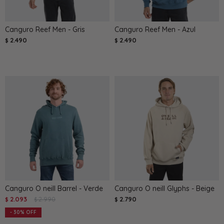
Canguro Reef Men - Gris
Canguro Reef Men - Azul
2.490
2.490
$
$
Canguro O neill Barrel - Verde
Canguro O neill Glyphs - Beige
2.093
2.990
2.790
$
$
$
30