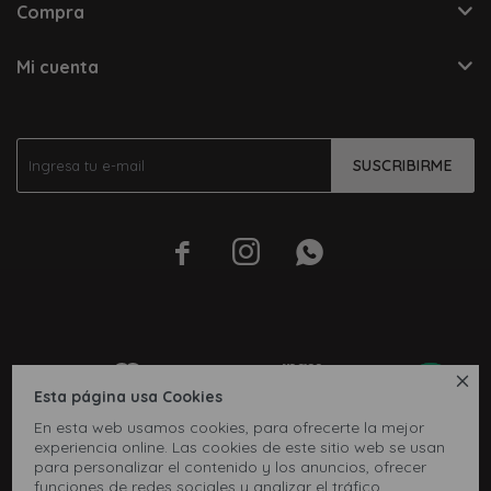
Compra
Mi cuenta
SUSCRIBIRME




Esta página usa Cookies
En esta web usamos cookies, para ofrecerte la mejor
experiencia online. Las cookies de este sitio web se usan
para personalizar el contenido y los anuncios, ofrecer
funciones de redes sociales y analizar el tráfico,