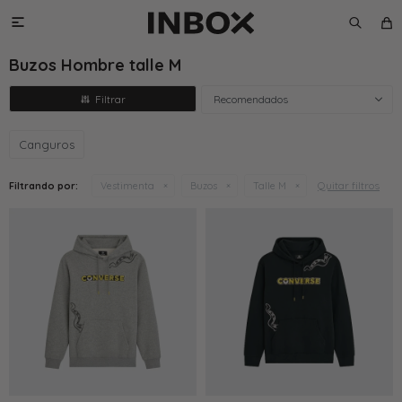

Buzos Hombre talle M
Recomendados
Canguros
Quitar filtros
Filtrando por:
Vestimenta
Buzos
Talle M