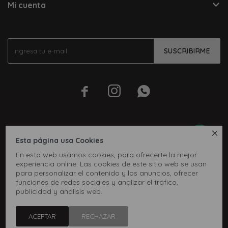
Mi cuenta
SUSCRIBIRME




Esta página usa Cookies
En esta web usamos cookies, para ofrecerte la mejor
experiencia online. Las cookies de este sitio web se usan
para personalizar el contenido y los anuncios, ofrecer
funciones de redes sociales y analizar el tráfico,
publicidad y análisis web.
© Copyright 2026 / Inbox
ACEPTAR
RECHAZAR