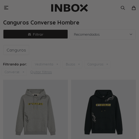

Canguros Converse Hombre
Recomendados
Canguros
Filtrando por:
Vestimenta
Buzos
Canguros
Quitar filtros
Converse