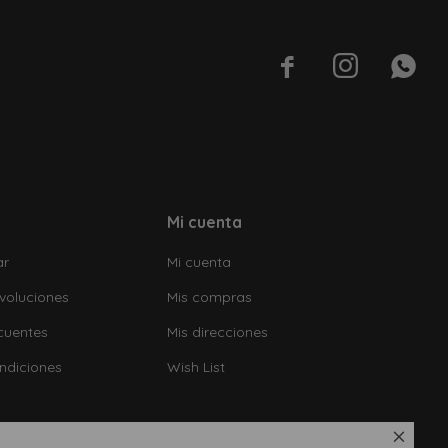



Mi cuenta
ar
Mi cuenta
voluciones
Mis compras
cuentes
Mis direcciones
ndiciones
Wish List
