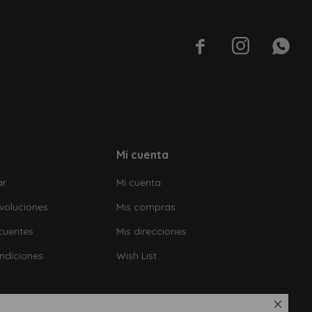



Mi cuenta
ar
Mi cuenta
voluciones
Mis compras
cuentes
Mis direcciones
ndiciones
Wish List
