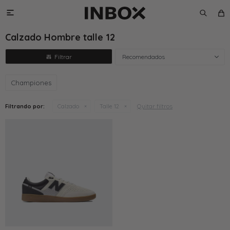

Calzado Hombre talle 12
Recomendados
Championes
Quitar filtros
Filtrando por:
Calzado
Talle 12