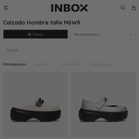

Calzado Hombre talle M6W8
Recomendados
Crocs
Quitar filtros
Filtrando por:
Calzado
Talle M6W8