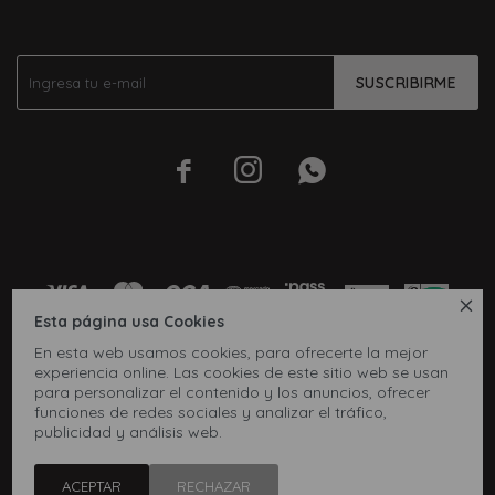
SUSCRIBIRME




Esta página usa Cookies
En esta web usamos cookies, para ofrecerte la mejor
experiencia online. Las cookies de este sitio web se usan
para personalizar el contenido y los anuncios, ofrecer
funciones de redes sociales y analizar el tráfico,
publicidad y análisis web.
© Copyright 2026 / Inbox
ACEPTAR
RECHAZAR