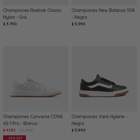
Championes Reebok Classic
Championes New Balance 508
Nylon - Gris
- Negro
3.790
5.390
$
$
Championes Converse CONS
Championes Vans Hylane -
AS-1 Pro - Blanco
Negro
4.192
5.990
5.990
$
$
$
30