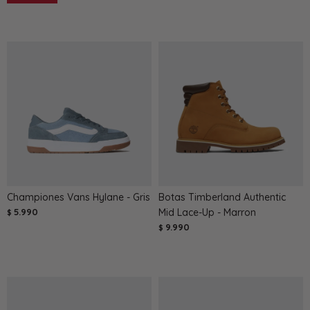
Championes Vans Hylane - Gris
Botas Timberland Authentic
5.990
Mid Lace-Up - Marron
$
9.990
$