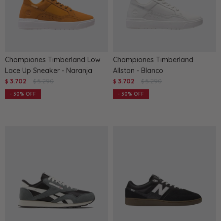
Championes Timberland Low
Championes Timberland
Lace Up Sneaker - Naranja
Allston - Blanco
3.702
5.290
3.702
5.290
$
$
$
$
30
30