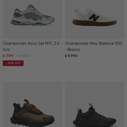
Championes Asics Gel NYC 2.0 -
Championes New Balance 500
Gris
- Blanco
7.911
9.890
5.990
$
$
$
20