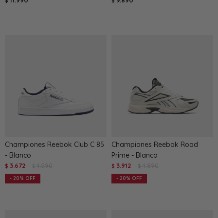
11.990
9.890
$
$
Championes Reebok Club C 85
Championes Reebok Road
- Blanco
Prime - Blanco
3.672
4.590
3.912
4.890
$
$
$
$
20
20