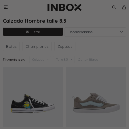

Calzado Hombre talle 8.5
Recomendados
Botas
Championes
Zapatos
Quitar filtros
Filtrando por:
Calzado
Talle 8.5