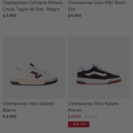
Championes Converse Minions
Championes Vans KNU Skool -
Chuck Taylor All Star - Negro
Gris
3.990
5.990
$
$
Championes Vans Upland -
Championes Vans Hylane -
Blanco
Marrón
6.990
3.594
5.990
$
$
$
40