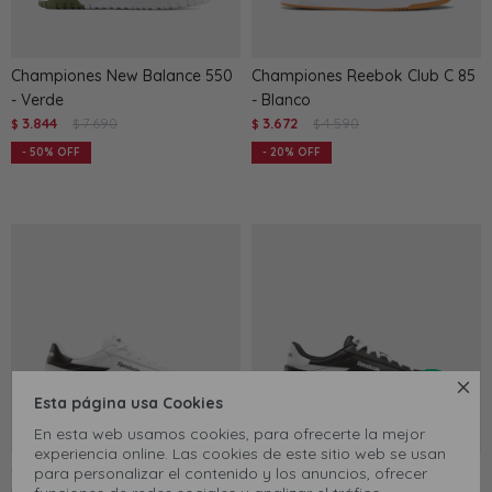
Championes New Balance 550
Championes Reebok Club C 85
- Verde
- Blanco
3.844
7.690
3.672
4.590
$
$
$
$
50
20

Esta página usa Cookies
En esta web usamos cookies, para ofrecerte la mejor
experiencia online. Las cookies de este sitio web se usan
Championes Reebok Smash
Championes Reebok Smash
para personalizar el contenido y los anuncios, ofrecer