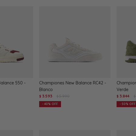
alance 550 -
Championes New Balance RC42 -
Champion
Blanco
Verde
3.593
5.990
3.844
$
$
$
$
40
50