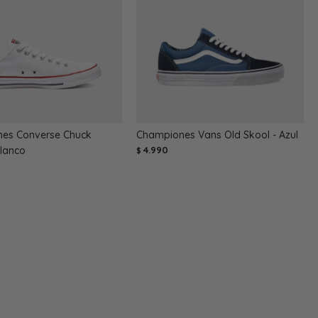
es Converse Chuck
Championes Vans Old Skool - Azul
Blanco
4.990
$