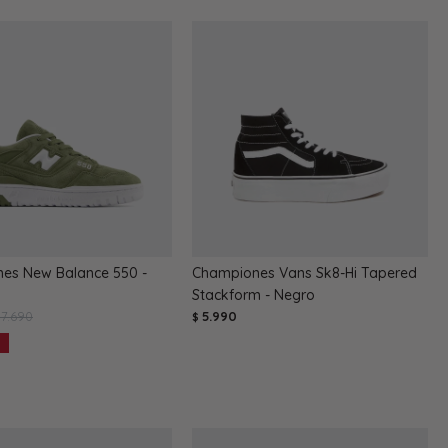
es New Balance 550 -
Championes Vans Sk8-Hi Tapered
Stackform - Negro
7.690
5.990
$