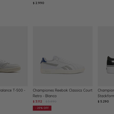
2.990
$
alance T-500 -
Championes Reebok Classics Court
Champion
Retro - Blanco
Stackfor
3.112
3.890
5.290
$
$
$
20