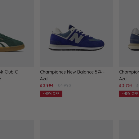
k Club C
Championes New Balance 574 -
Champion
e
Azul
Azul
2.994
4.990
3.734
$
$
$
$
40
45