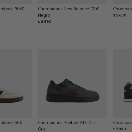
alance 9060 -
Championes New Balance 1000 -
Champion
Negro
5.690
$
8.590
$
alance 500 -
Championes Reebok ATR Chill -
Champion
Gris
3.490
$