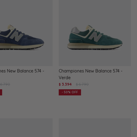
es New Balance 574 -
Championes New Balance 574 -
Verde
6.790
3.394
6.790
$
$
50