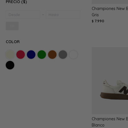
PRECIO
($)
Championes New B
Gris
7.990
$
OK
COLOR
Championes New B
Blanco