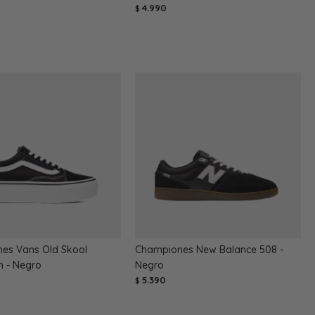
4.990
$
es Vans Old Skool
Championes New Balance 508 -
m - Negro
Negro
5.390
$