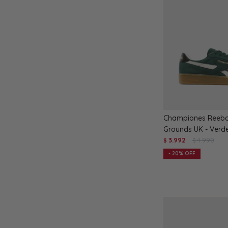
Championes Reebo
Grounds UK - Verd
3.992
4.990
$
$
20