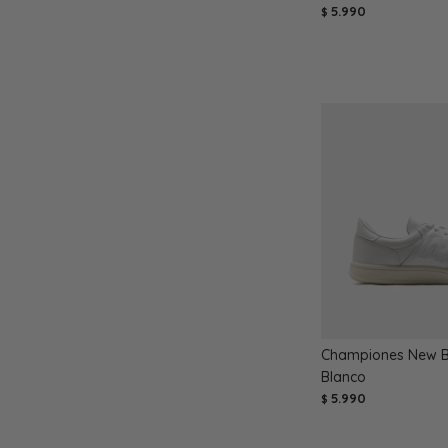
5.990
$
Championes New B
Blanco
5.990
$