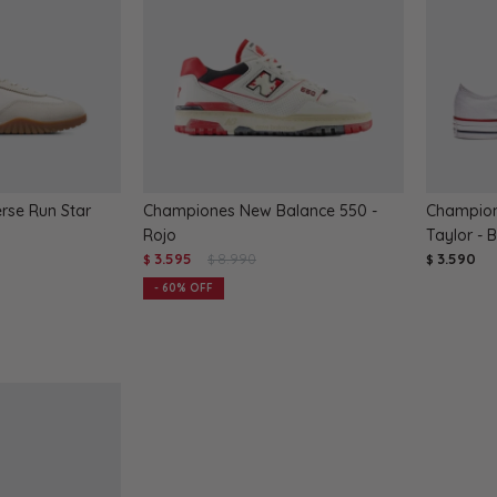
se Run Star
Championes New Balance 550 -
Champion
Rojo
Taylor - 
3.595
8.990
3.590
$
$
$
60