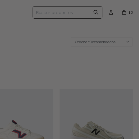
0
$
Recomendados