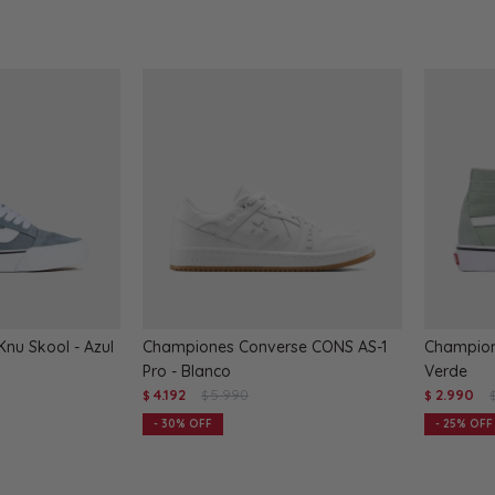
nu Skool - Azul
Championes Converse CONS AS-1
Champion
Pro - Blanco
Verde
4.192
5.990
2.990
$
$
$
30
25