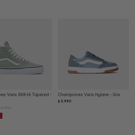
es Vans SK8-Hi Tapered -
Championes Vans Hylane - Gris
5.990
$
3.990
$