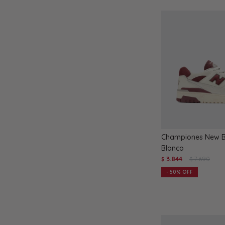
Championes New B
Blanco
3.844
7.690
$
$
50