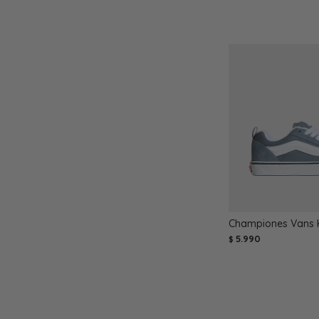
Championes Vans K
5.990
$