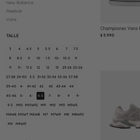
New Balance
Reebok
Vans
Championes Vans K
5.990
TALLE
$
3
4
4.5
5
5.5
6
7
7.5
8
8.5
9
10
1.5
10-
10.5
11
11
11-
11.5
12
12
13
23-24
25-26
27-28
29-30
3.5
31-32
33-34
35-36
37-38
39-40
4-
41-42
42
43
43-44
44
45-46
5-
6-
6.5
7-
8-
9
9-
9.5
M10
M10W12
M11
M12
M13
M3W5
M4W6
M5W7
M6W8
M7
M7W9
M8
M8W10
M9
M9W11