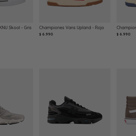
NU Skool - Gris
Championes Vans Upland - Rojo
Champion
6.990
6.990
$
$