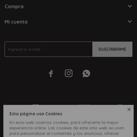
Compra
Mi cuenta
SUSCRIBIRME




Esta página usa Cookies
En esta web usamos cookies, para ofrecerte la mejor
experiencia online. Las cookies de este sitio web se usan
para personalizar el contenido y los anuncios, ofrecer