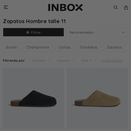

Zapatos Hombre talle 11
Recomendados
Botas
Championes
Ojotas
Sandalias
Zapatos
Quitar filtros
Filtrando por:
Calzado
Zapatos
Talle 11