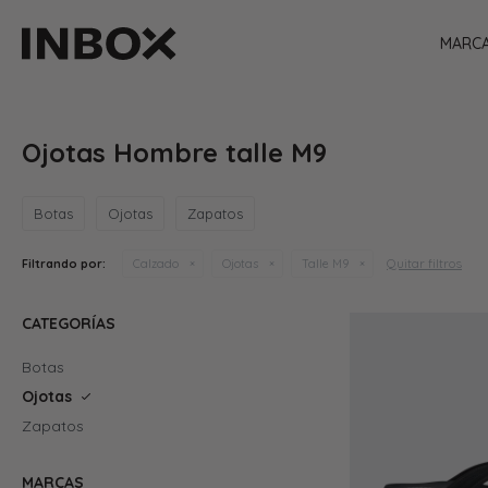
MARC
Ojotas Hombre talle M9
Botas
Ojotas
Zapatos
Quitar filtros
Filtrando por:
Calzado
Ojotas
Talle M9
CATEGORÍAS
Botas
Ojotas
Zapatos
MARCAS