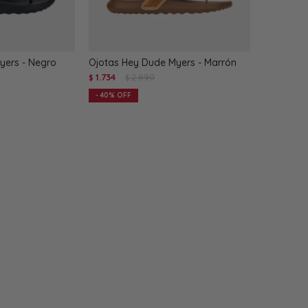
yers - Negro
Ojotas Hey Dude Myers - Marrón
1.734
2.890
$
$
40