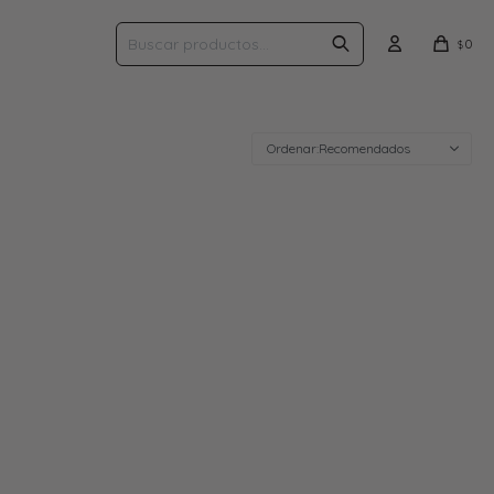
0
$
Recomendados