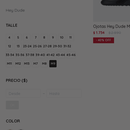
Hey Dude
TALLE
Ojotas Hey Dude M
1.734
2.890
$
$
4
5
6
7
8
9
10
11
40
12
13
23-24
25-26
27-28
29-30
31-32
33-34
35-36
37-38
39-40
41-42
43-44
45-46
M11
M12
M13
M7
M8
M9
PRECIO
($)
OK
COLOR