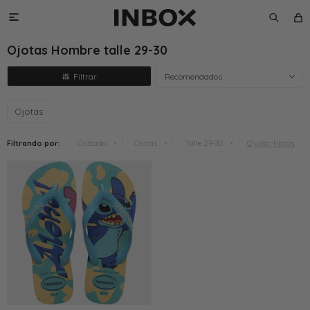

Ojotas Hombre talle 29-30
Recomendados
Ojotas
Quitar filtros
Filtrando por:
Calzado
Ojotas
Talle 29-30