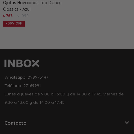
Ojotas Havaianas Top Disney
Classics - Azul
763
1.090
$
$
30
Whatsapp: 099973147
Teléfono: 27169991
Lunes a jueves de 9:00 a 13:00 y de 14:00 a 17:45, viernes de
9:30 a 13:00 y de 14:00 a 17:45.
Contacto