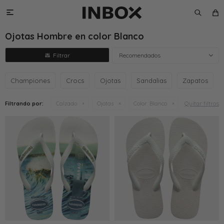

Ojotas Hombre en color Blanco
Recomendados
Championes
Crocs
Ojotas
Sandalias
Zapatos
Quitar filtros
Filtrando por:
Calzado
Ojotas
Color:
Blanco