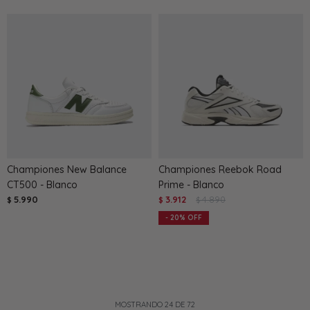
Championes New Balance
Championes Reebok Road
CT500 - Blanco
Prime - Blanco
5.990
3.912
4.890
$
$
$
20
MOSTRANDO
24
DE
72