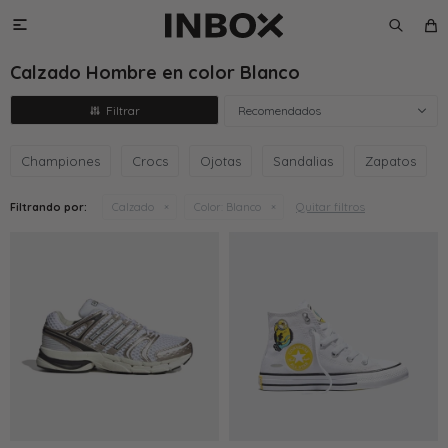

Calzado Hombre en color Blanco
Recomendados
Championes
Crocs
Ojotas
Sandalias
Zapatos
Quitar filtros
Filtrando por:
Calzado
Color:
Blanco