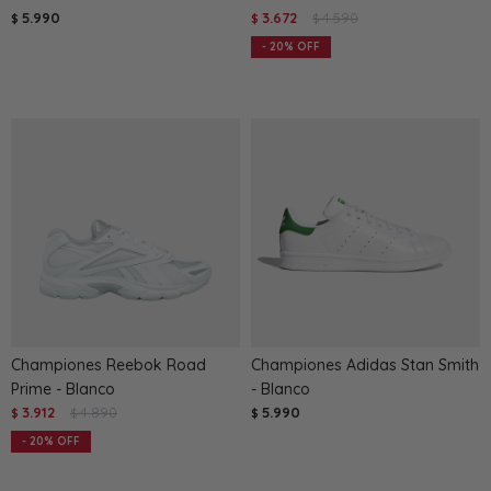
5.990
3.672
4.590
$
$
$
20
Championes Reebok Road
Championes Adidas Stan Smith
Prime - Blanco
- Blanco
3.912
4.890
5.990
$
$
$
20