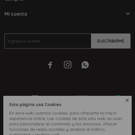
Mi cuenta
SUSCRIBIRME




Esta página usa Cookies
En esta web usamos cookies, para ofrecerte la mejor
experiencia online. Las cookies de este sitio web se usan
para personalizar el contenido y los anuncios, ofrecer
funciones de redes sociales y analizar el tráfico,
publicidad y análisis web.