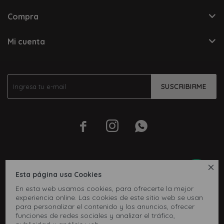
Compra
Mi cuenta
SUSCRIBIRME




Esta página usa Cookies
En esta web usamos cookies, para ofrecerte la mejor
experiencia online. Las cookies de este sitio web se usan
para personalizar el contenido y los anuncios, ofrecer
funciones de redes sociales y analizar el tráfico,