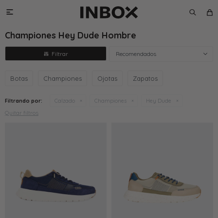

Championes Hey Dude Hombre
Recomendados
Botas
Championes
Ojotas
Zapatos
Filtrando por:
Calzado
Championes
Hey Dude
Quitar filtros