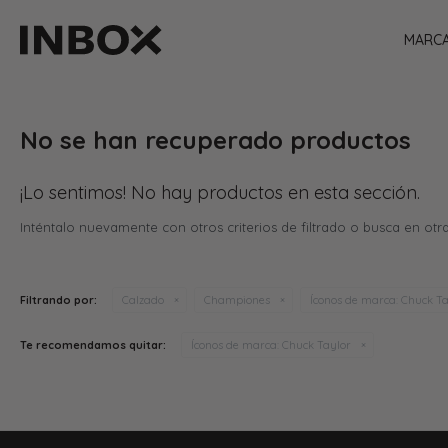
MARC
No se han recuperado productos
¡Lo sentimos! No hay productos en esta sección.
Inténtalo nuevamente con otros criterios de filtrado o busca en otr
Filtrando por:
Calzado
Championes
Íconos de marca:
Chuck Ta
Te recomendamos quitar:
Íconos de marca:
Chuck Taylor