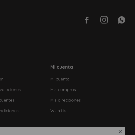



Mi cuenta
ar
Mi cuenta
voluciones
Mis compras
cuentes
Mis direcciones
ndiciones
Wish List
