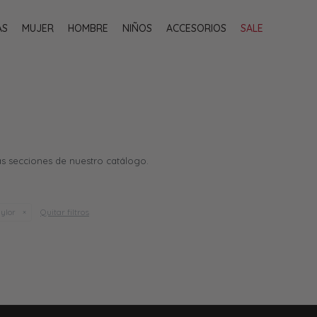
AS
MUJER
HOMBRE
NIÑOS
ACCESORIOS
SALE
as secciones de nuestro catálogo.
Quitar filtros
ylor