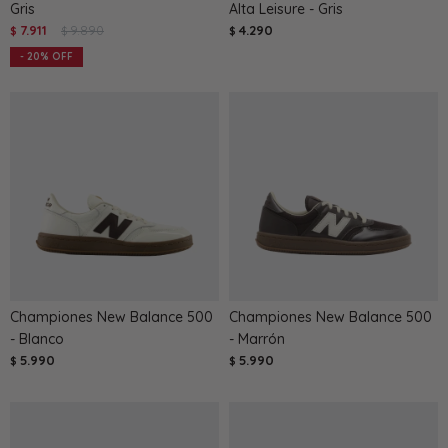
Gris
Alta Leisure - Gris
7.911
9.890
4.290
$
$
$
20
Championes New Balance 500
Championes New Balance 500
- Blanco
- Marrón
5.990
5.990
$
$