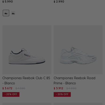
5.990
2.990
$
$
Championes Reebok Club C 85
Championes Reebok Road
- Blanco
Prime - Blanco
3.672
4.590
3.912
4.890
$
$
$
$
20
20