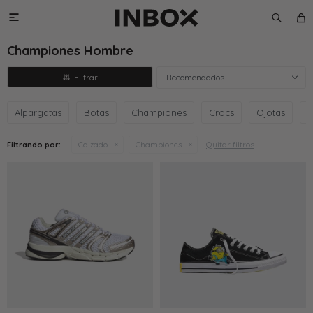

Championes Hombre
Recomendados
Alpargatas
Botas
Championes
Crocs
Ojotas
S
Quitar filtros
Filtrando por:
Calzado
Championes