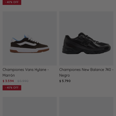
40
Championes Vans Hylane -
Championes New Balance 740 -
Marrón
Negro
3.594
5.990
5.790
$
$
$
40