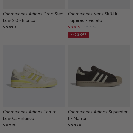
Championes Adidas Drop Step
Championes Vans Sk8-Hi
Low 2.0 - Blanco
Tapered - Violeta
5.490
3.413
5.690
$
$
$
40
Championes Adidas Forum
Championes Adidas Superstar
Low CL - Blanco
II - Marrón
6.590
5.990
$
$