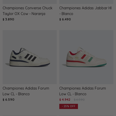
Championes Converse Chuck
Championes Adidas Jabbar HI
Taylor OX Cow - Naranja
- Blanco
3.890
6.490
$
$
Championes Adidas Forum
Championes Adidas Forum
Low CL - Blanco
Low CL - Blanco
6.590
4.942
6.590
$
$
$
25