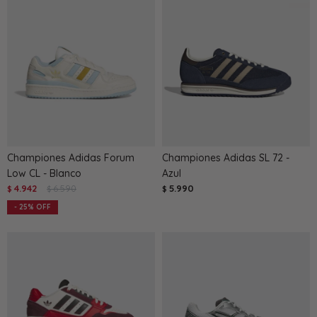
Championes Adidas Forum
Championes Adidas SL 72 -
Low CL - Blanco
Azul
4.942
6.590
5.990
$
$
$
25