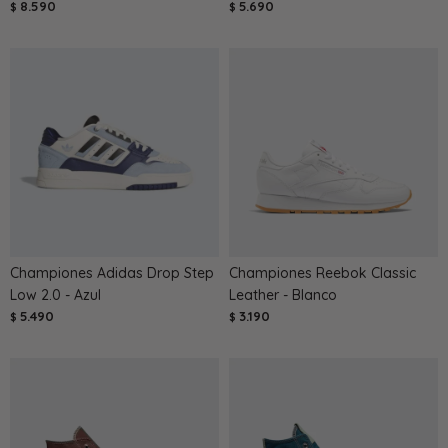
8.590
5.690
$
$
Championes Adidas Drop Step
Championes Reebok Classic
Low 2.0 - Azul
Leather - Blanco
5.490
3.190
$
$