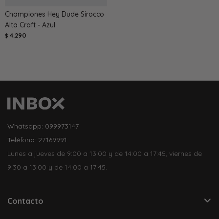
Championes Hey Dude Sirocco
Alta Craft - Azul
4.290
$
Whatsapp: 099973147
Teléfono: 27169991
Lunes a jueves de 9:00 a 13:00 y de 14:00 a 17:45, viernes de
9:30 a 13:00 y de 14:00 a 17:45.
Contacto