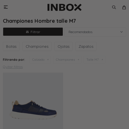

Championes Hombre talle M7
Recomendados
Botas
Championes
Ojotas
Zapatos
Filtrando por:
Calzado
Championes
Talle M7
Quitar filtros