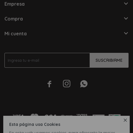
Empresa
Compra
Mi cuenta
SUSCRIBIRME




Esta página usa Cookies
En esta web usamos cookies, para ofrecerte la mejor