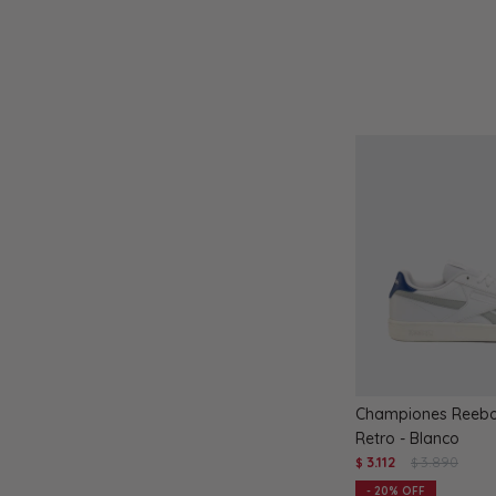
Championes Reebok
Retro - Blanco
3.112
3.890
$
$
20