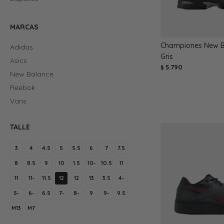
MARCAS
Championes New Ba
Adidas
Gris
Asics
5.790
$
New Balance
Reebok
Vans
TALLE
3
4
4.5
5
5.5
6
7
7.5
8
8.5
9
10
1.5
10-
10.5
11
11
11-
11.5
12
12
13
3.5
4-
5-
6-
6.5
7-
8-
9
9-
9.5
M13
M7