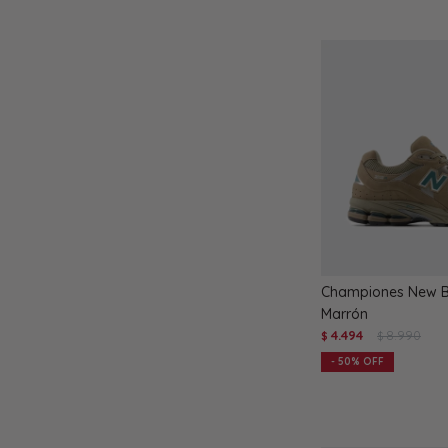
Championes New B
Marrón
4.494
8.990
$
$
50