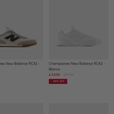
es New Balance RC42 -
Championes New Balance RC42 -
Blanco
3.593
5.990
$
$
40