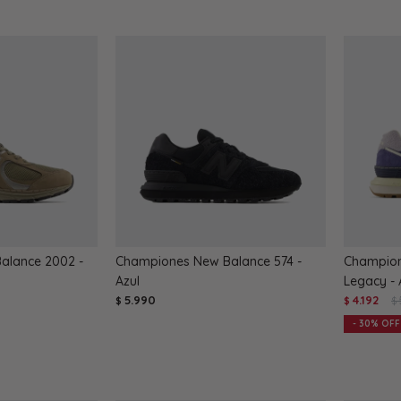
alance 2002 -
Championes New Balance 574 -
Champion
Azul
Legacy - 
5.990
4.192
$
$
$
30