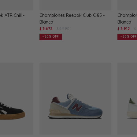
 ATR Chill -
Championes Reebok Club C 85 -
Champion
Blanco
Blanco
3.672
4.590
3.912
$
$
$
$
20
20