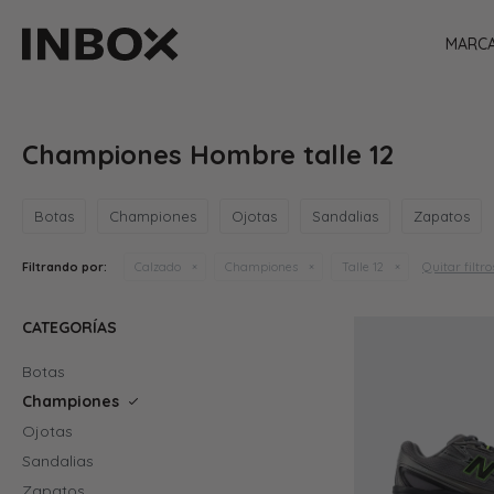
MARC
Championes Hombre talle 12
Botas
Championes
Ojotas
Sandalias
Zapatos
Quitar filtro
Filtrando por:
Calzado
Championes
Talle 12
CATEGORÍAS
Botas
Championes
Ojotas
Sandalias
Zapatos