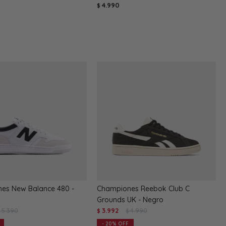
4.990
$
es New Balance 480 -
Championes Reebok Club C
Grounds UK - Negro
5.390
3.992
4.990
$
$
$
20