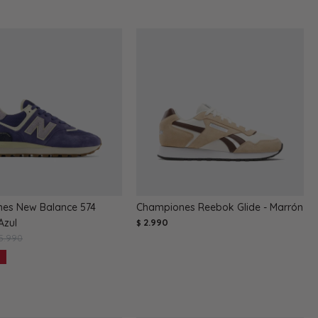
es New Balance 574
Championes Reebok Glide - Marrón
Azul
2.990
$
5.990