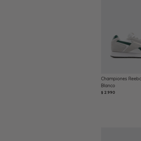
Championes Reebok
Blanco
2.990
$