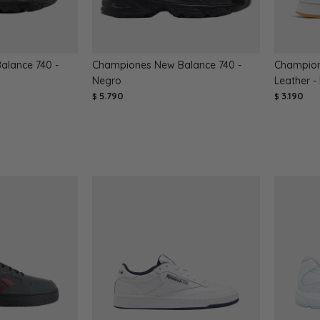
lance 740 -
Championes New Balance 740 -
Champion
Negro
Leather -
5.790
3.190
$
$