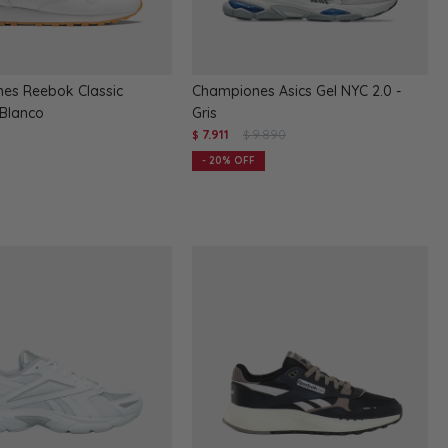
es Reebok Classic
Championes Asics Gel NYC 2.0 -
 Blanco
Gris
7.911
9.890
$
$
20