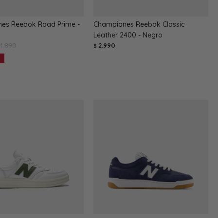
es Reebok Road Prime -
Championes Reebok Classic
Leather 2400 - Negro
4.890
2.990
$