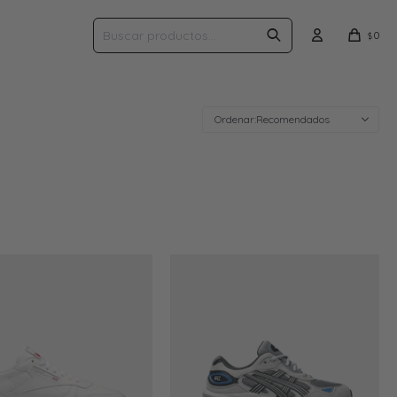
0
$
Recomendados