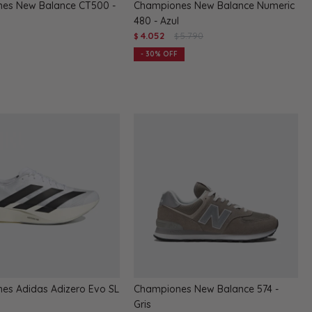
es New Balance CT500 -
Championes New Balance Numeric
480 - Azul
4.052
5.790
$
$
30
es Adidas Adizero Evo SL
Championes New Balance 574 -
Gris