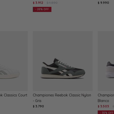
3.912
4.890
9.990
$
$
$
20
 Classics Court
Championes Reebok Classic Nylon
Champion
- Gris
Blanco
3.790
3.503
$
$
35