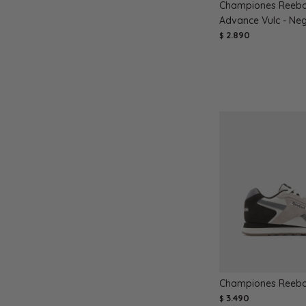
Championes Reebo
Advance Vulc - Ne
2.890
$
Championes Reebok
3.490
$