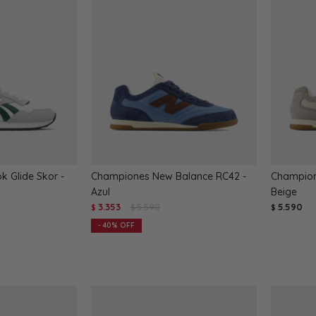
 Glide Skor -
Championes New Balance RC42 -
Champion
Azul
Beige
3.353
5.590
5.590
$
$
$
40