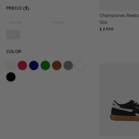
PRECIO
($)
Championes Reebok
Gris
2.990
$
OK
COLOR