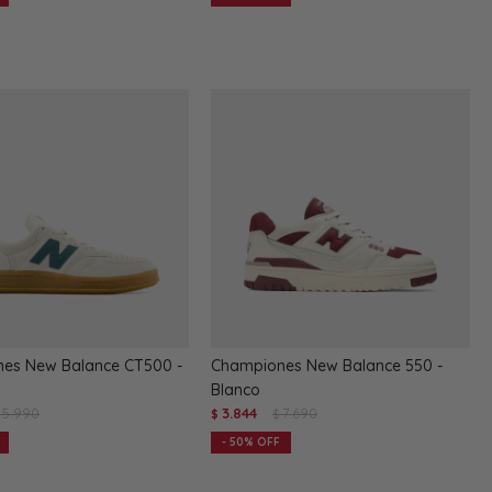
es New Balance CT500 -
Championes New Balance 550 -
Blanco
5.990
3.844
7.690
$
$
50