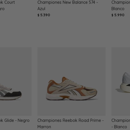
k Court
Championes New Balance 574 -
Champion
gro
Azul
Blanco
5.390
5.990
$
$
 Glide - Negro
Championes Reebok Road Prime -
Champion
Marron
- Blanco