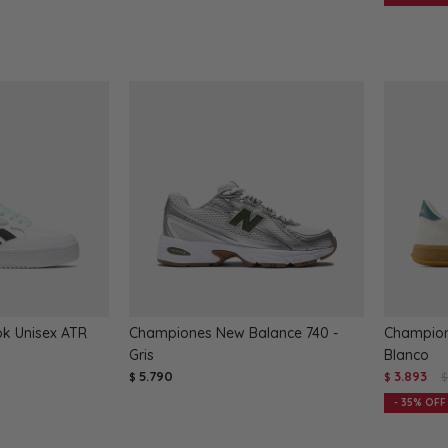
k Unisex ATR
Championes New Balance 740 -
Champion
Gris
Blanco
5.790
3.893
$
$
$
35