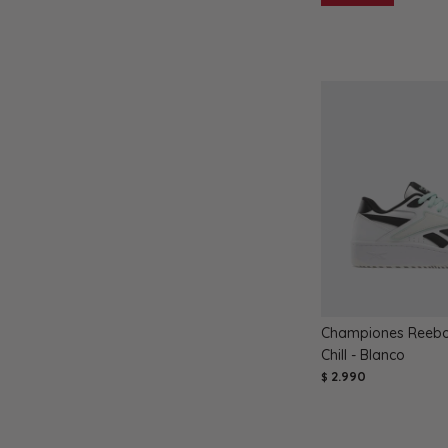
Championes Reebo
Chill - Blanco
2.990
$