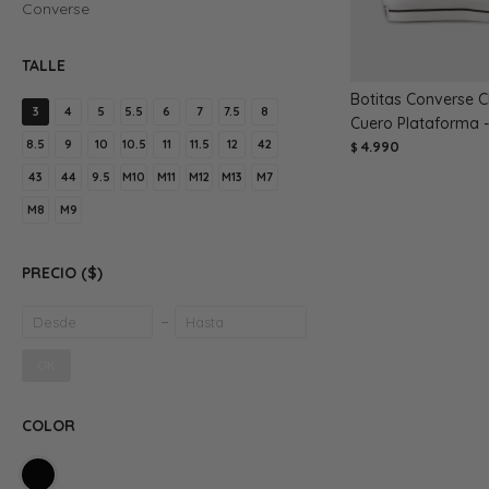
Converse
TALLE
Botitas Converse C
3
4
5
5.5
6
7
7.5
8
Cuero Plataforma 
8.5
9
10
10.5
11
11.5
12
42
4.990
$
43
44
9.5
M10
M11
M12
M13
M7
M8
M9
PRECIO
($)
OK
COLOR