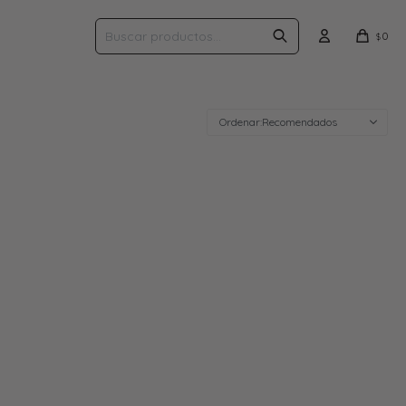
0
$
Recomendados