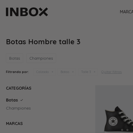
MARC
Botas Hombre talle 3
Botas
Championes
Quitar filtros
Filtrando por:
Calzado
Botas
Talle 3
CATEGORÍAS
Botas
Championes
MARCAS