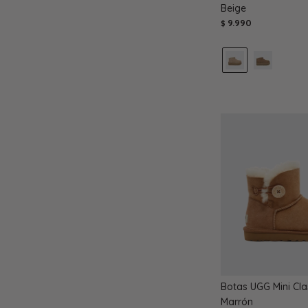
Beige
9.990
$
Botas UGG Mini Clas
Marrón