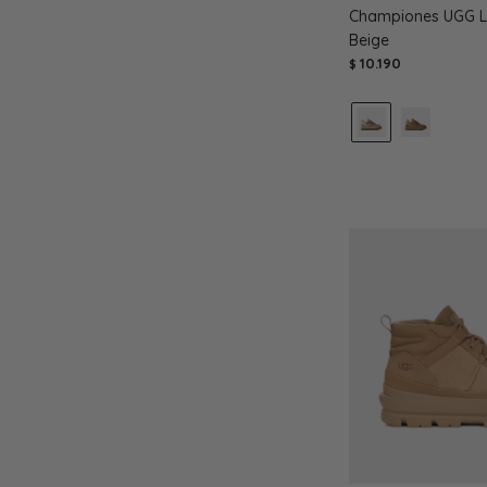
Championes UGG L
Beige
10.190
$