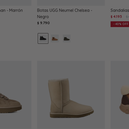
an - Marrón
Botas UGG Neumel Chelsea -
Sandalias
Negro
4.193
$
$
9.790
$
40