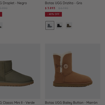
G Droplet - Negro
Botas UGG Drizlita - Gris
5.990
3.893
6.490
$
$
40
 Classic Mini II - Verde
Botas UGG Bailey Button - Marrón