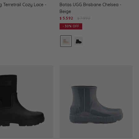
 Terretrail Cozy Lace -
Botas UGG Brisbane Chelsea -
Beige
5.592
7.990
$
$
30