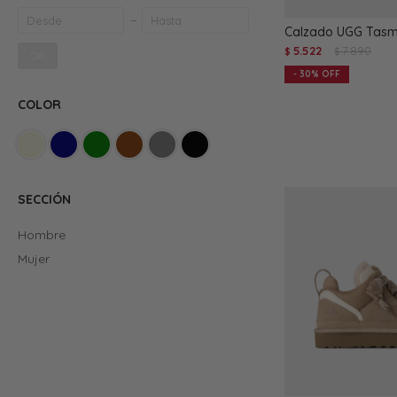
Calzado UGG Tasm
5.522
7.890
$
$
OK
30
COLOR
SECCIÓN
Hombre
Mujer