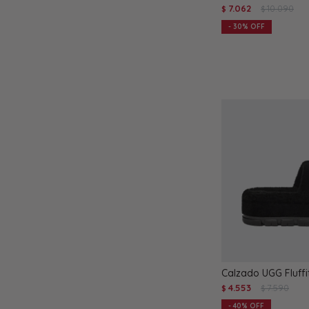
7.062
10.090
$
$
30
Calzado UGG Fluffi
4.553
7.590
$
$
40