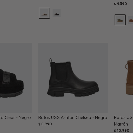
9.390
$
ta Clear - Negro
Botas UGG Ashton Chelsea - Negro
Botas UGG
8.990
Marrón
$
10.990
$