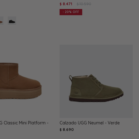
8.471
10.590
$
$
20
 Classic Mini Platform -
Calzado UGG Neumel - Verde
8.690
$