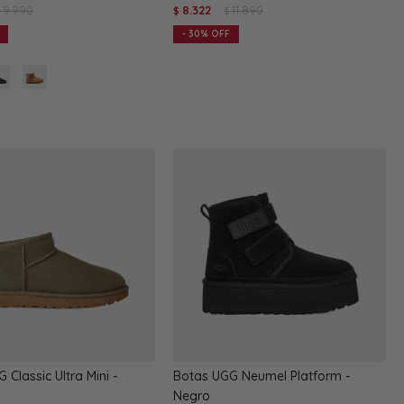
9.990
8.322
11.890
$
$
$
30
 Classic Ultra Mini -
Botas UGG Neumel Platform -
Negro