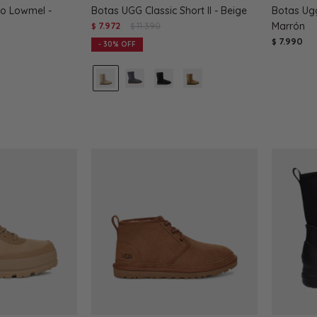
o Lowmel -
Botas UGG Classic Short II - Beige
Botas Ugg
7.972
11.390
Marrón
$
$
7.990
$
30