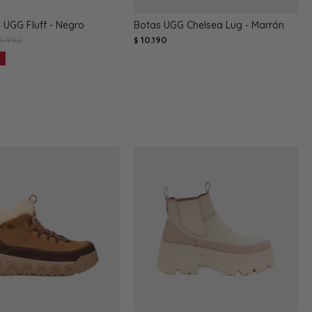
 UGG Fluff - Negro
Botas UGG Chelsea Lug - Marrón
6.990
10.190
$