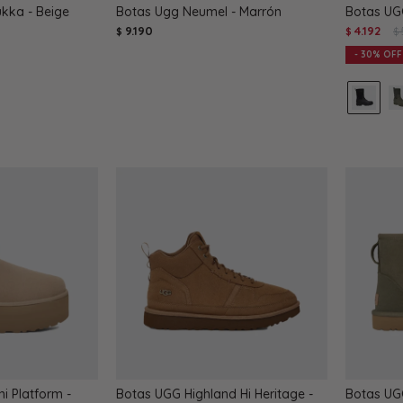
kka - Beige
Botas Ugg Neumel - Marrón
Botas UG
9.190
4.192
$
$
$
30
i Platform -
Botas UGG Highland Hi Heritage -
Botas UGG