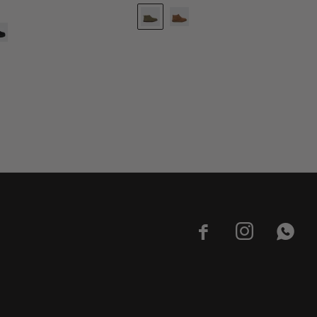


