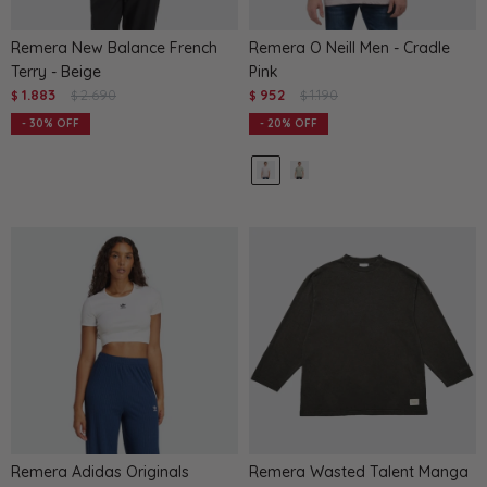
Remera New Balance French
Remera O Neill Men - Cradle
Terry - Beige
Pink
1.883
2.690
952
1.190
$
$
$
$
30
20
Remera Adidas Originals
Remera Wasted Talent Manga