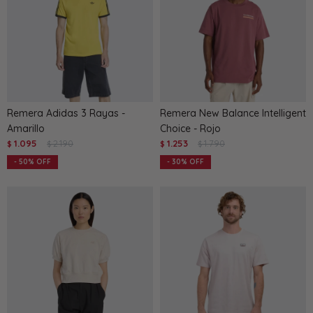
Remera Adidas 3 Rayas -
Remera New Balance Intelligent
Amarillo
Choice - Rojo
1.095
2.190
1.253
1.790
$
$
$
$
50
30