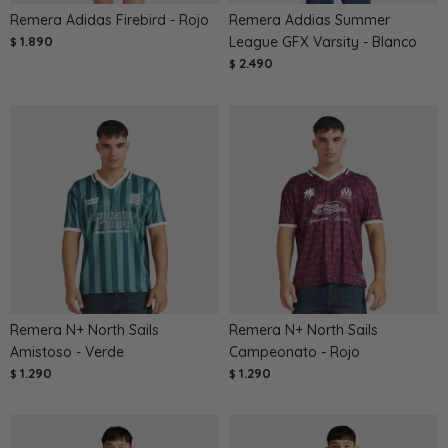
Remera Adidas Firebird - Rojo
Remera Addias Summer
1.890
League GFX Varsity - Blanco
$
2.490
$
Remera N+ North Sails
Remera N+ North Sails
Amistoso - Verde
Campeonato - Rojo
1.290
1.290
$
$