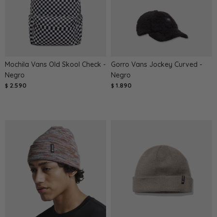
Mochila Vans Old Skool Check -
Gorro Vans Jockey Curved -
Negro
Negro
2.590
1.890
$
$