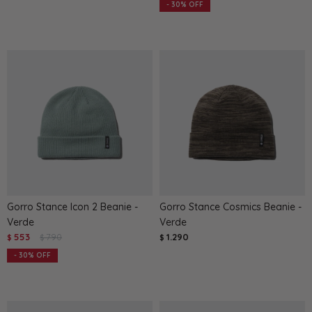
30
Gorro Stance Icon 2 Beanie -
Gorro Stance Cosmics Beanie -
Verde
Verde
553
790
1.290
$
$
$
30