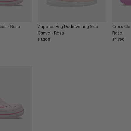
ids - Rosa
Zapatos Hey Dude Wendy Slub
Crocs Cla
Canva - Rosa
Rosa
1.200
1.790
$
$