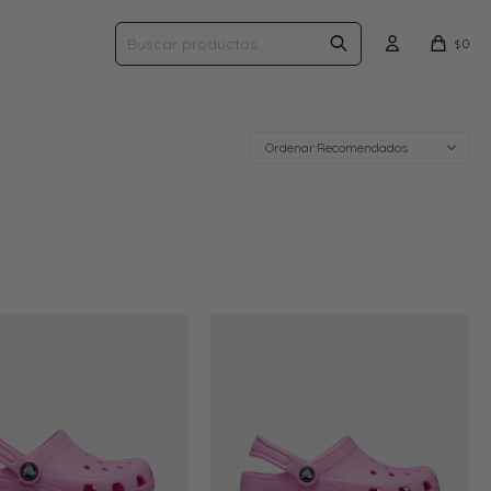
0
$
Recomendados