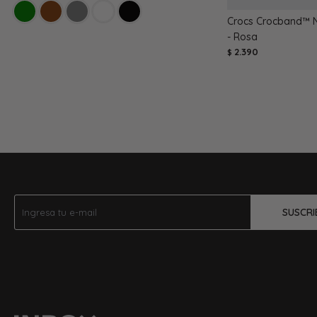
Crocs Crocband™ 
- Rosa
2.390
$
SUSCRI