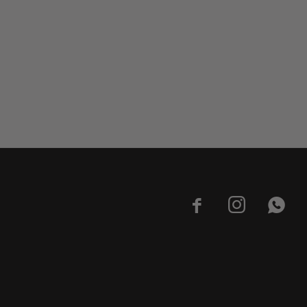


