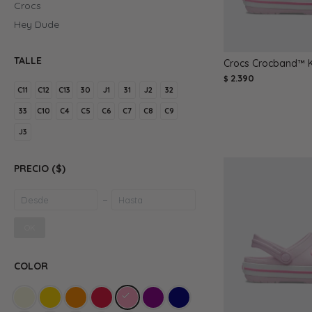
Crocs
Hey Dude
TALLE
Crocs Crocband™ K
2.390
$
C11
C12
C13
30
J1
31
J2
32
33
C10
C4
C5
C6
C7
C8
C9
J3
PRECIO
($)
OK
COLOR