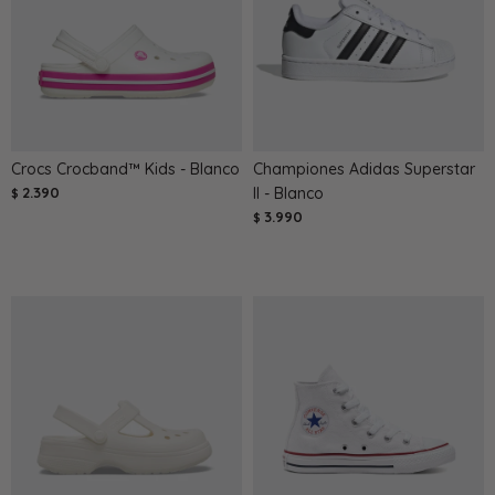
Crocs Crocband™ Kids - Blanco
Championes Adidas Superstar
2.390
II - Blanco
$
3.990
$