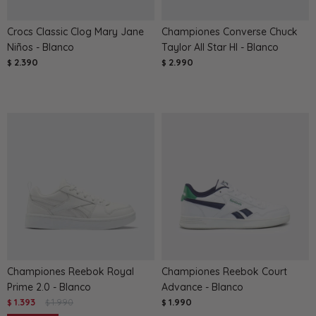
Crocs Classic Clog Mary Jane
Championes Converse Chuck
Niños - Blanco
Taylor All Star HI - Blanco
2.390
2.990
$
$
Championes Reebok Royal
Championes Reebok Court
Prime 2.0 - Blanco
Advance - Blanco
1.393
1.990
1.990
$
$
$