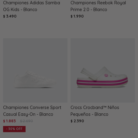
Championes Adidas Samba
Championes Reebok Royal
OG Kids - Blanco
Prime 2.0 - Blanco
3.490
1.990
$
$
Championes Converse Sport
Crocs Crocband™ Niños
Casual Easy-On - Blanco
Pequeños - Blanco
1.883
2.690
2.390
$
$
$
30