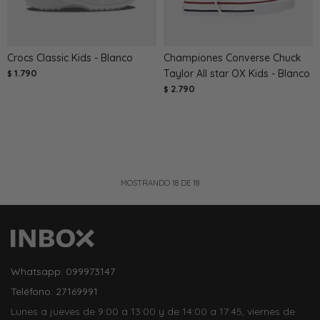
Crocs Classic Kids - Blanco
Championes Converse Chuck
1.790
Taylor All star OX Kids - Blanco
$
2.790
$
MOSTRANDO
18
DE
18
Whatsapp: 099973147
Teléfono: 27169991
Lunes a jueves de 9:00 a 13:00 y de 14:00 a 17:45, viernes de