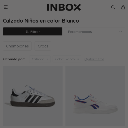

Calzado Niños en color Blanco
Recomendados
Championes
Crocs
Quitar filtros
Filtrando por:
Calzado
Color:
Blanco