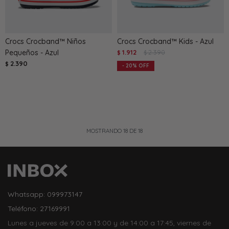
Crocs Crocband™ Niños
Crocs Crocband™ Kids - Azul
Pequeños - Azul
1.912
2.390
$
$
2.390
$
20
MOSTRANDO
18
DE
18
Whatsapp: 099973147
Teléfono: 27169991
Lunes a jueves de 9:00 a 13:00 y de 14:00 a 17:45, viernes de