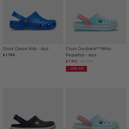
Crocs Classic Kids - Azul
Crocs Crocband™ Niños
1.790
Pequeños - Azul
$
1.912
2.390
$
$
20