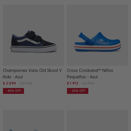
Championes Vans Old Skool V
Crocs Crocband™ Niños
Kids - Azul
Pequeños - Azul
2.094
3.490
1.912
2.390
$
$
$
$
40
20