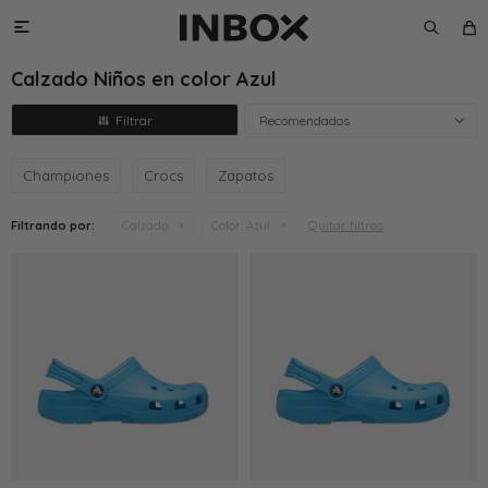

Calzado Niños en color Azul
Recomendados
Championes
Crocs
Zapatos
Quitar filtros
Filtrando por:
Calzado
Color:
Azul